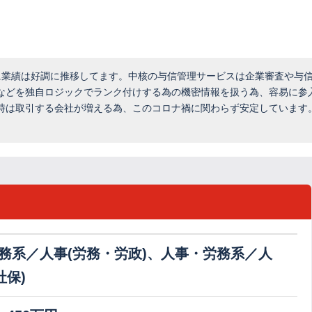
に業績は好調に推移してます。中核の与信管理サービスは企業審査や与
などを独自ロジックでランク付けする為の機密情報を扱う為、容易に参
時は取引する会社が増える為、このコロナ禍に関わらず安定しています
務系／人事(労務・労政)、人事・労務系／人
社保)