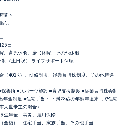
時間＞
度/月
日
25日
暇、育児休暇、慶弔休暇、その他休暇
日制（土日祝） ライフサポート休暇
金（401K）、研修制度、従業員持株制度、その他待遇・
■保養所 ■スポーツ施設 ■育児支援制度 ■従業員持株会制
拠出年金制度 ■住宅手当： ・満28歳の年齢年度末まで住宅
本人世帯主の場合）
厚生年金、労災、雇用保険
（全額）、住宅手当、家族手当、その他手当