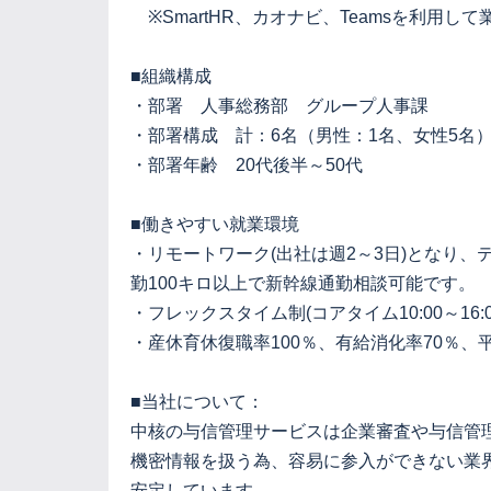
※SmartHR、カオナビ、Teamsを利用し
■組織構成
・部署 人事総務部 グループ人事課
・部署構成 計：6名（男性：1名、女性5名）
・部署年齢 20代後半～50代
■働きやすい就業環境
・リモートワーク(出社は週2～3日)となり、
勤100キロ以上で新幹線通勤相談可能です。
・フレックスタイム制(コアタイム10:00～1
・産休育休復職率100％、有給消化率70％、
■当社について：
中核の与信管理サービスは企業審査や与信管
機密情報を扱う為、容易に参入ができない業
安定しています。