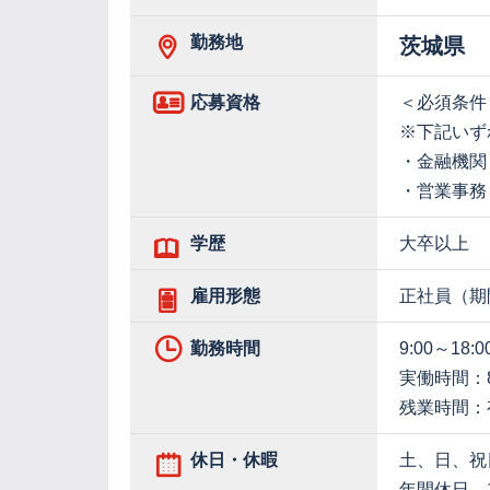
勤務地
茨城県
応募資格
＜必須条件
※下記いず
・金融機関
・営業事務
学歴
大卒以上
雇用形態
正社員（期
勤務時間
9:00～18:0
実働時間：
残業時間：
休日・休暇
土、日、祝
年間休日 1