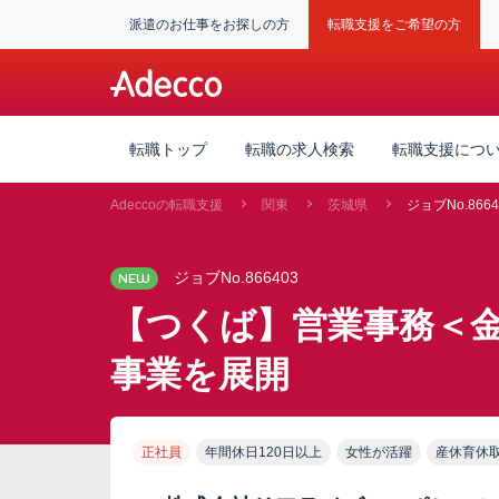
派遣のお仕事をお探しの方
転職支援をご希望の方
転職トップ
転職の求人検索
転職支援につ
Adeccoの転職支援
関東
茨城県
ジョブNo.8664
ジョブNo.866403
NEW
【つくば】営業事務＜金
事業を展開
正社員
年間休日120日以上
女性が活躍
産休育休