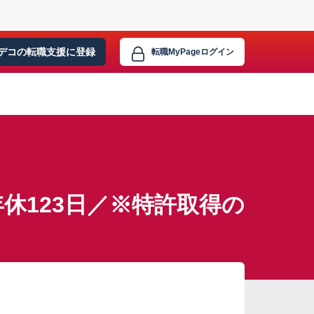
デコの転職支援に
登録
転職MyPage
ログイン
休123日／※特許取得の