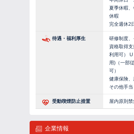
夏季休暇、
休暇
完全週休2
待遇・福利厚生
研修制度、
資格取得支
利用可） 
用)（一部
可）
健康保険、
その他手当
受動喫煙防止措置
屋内原則禁
企業情報