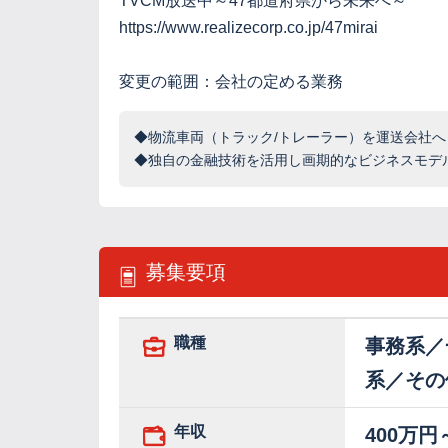
TVCM放送中～47都道府県から未来へ～
https://www.realizecorp.co.jp/47mirai
変更の範囲：会社の定める業務
◆物流車両（トラック/トレーラー）を運送会社
◆独自の金融技術を活用し画期的なビジネスモデ
募集要項
職種
事務系／
系／その
年収
400万円