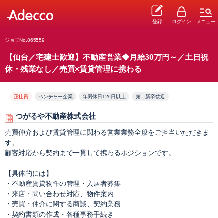
登録
ログイン
メニュー
ジョブNo.865559
【仙台／宅建士歓迎】不動産営業◆月給30万円～／土日祝
休・残業なし／売買×賃貸管理に携わる
正社員
ベンチャー企業
年間休日120日以上
第二新卒歓迎
つがるや不動産株式会社
売買仲介および賃貸管理に関わる営業業務全般をご担当いただきま
す。
顧客対応から契約まで一貫して携わるポジションです。
【具体的には】
・不動産賃貸物件の管理・入居者募集
・来店・問い合わせ対応、物件案内
・売買・仲介に関する商談、契約業務
・契約書類の作成・各種事務手続き