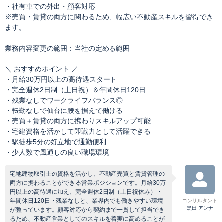
・社有車での外出・顧客対応
※売買・賃貸の両方に関わるため、幅広い不動産スキルを習得でき
ます。
業務内容変更の範囲：当社の定める範囲
＼ おすすめポイント ／
・月給30万円以上の高待遇スタート
・完全週休2日制（土日祝）＆年間休日120日
・残業なしでワークライフバランス◎
・転勤なしで仙台に腰を据えて働ける
・売買＋賃貸の両方に携わりスキルアップ可能
・宅建資格を活かして即戦力として活躍できる
・駅徒歩5分の好立地で通勤便利
・少人数で風通しの良い職場環境
宅地建物取引士の資格を活かし、不動産売買と賃貸管理の
両方に携わることができる営業ポジションです。月給30万
円以上の高待遇に加え、完全週休2日制（土日祝休み）・
年間休日120日・残業なしと、業界内でも働きやすい環境
コンサルタント
黒田 アンナ
が整っています。顧客対応から契約まで一貫して担当でき
るため、不動産営業としてのスキルを着実に高めることが