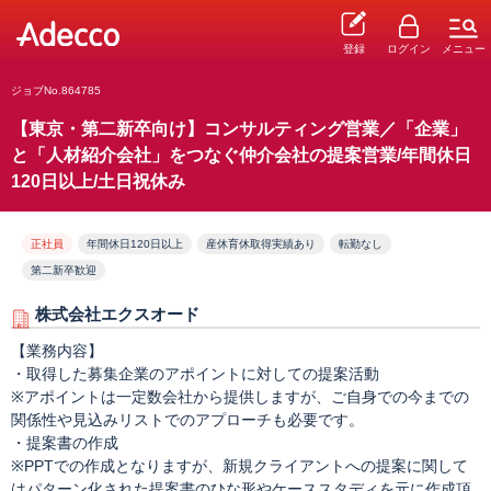
登録
ログイン
メニュー
ジョブNo.864785
【東京・第二新卒向け】コンサルティング営業／「企業」
と「人材紹介会社」をつなぐ仲介会社の提案営業/年間休日
120日以上/土日祝休み
正社員
年間休日120日以上
産休育休取得実績あり
転勤なし
第二新卒歓迎
株式会社エクスオード
【業務内容】
・取得した募集企業のアポイントに対しての提案活動
※アポイントは一定数会社から提供しますが、ご自身での今までの
関係性や見込みリストでのアプローチも必要です。
・提案書の作成
※PPTでの作成となりますが、新規クライアントへの提案に関して
はパターン化された提案書のひな形やケーススタディを元に作成頂