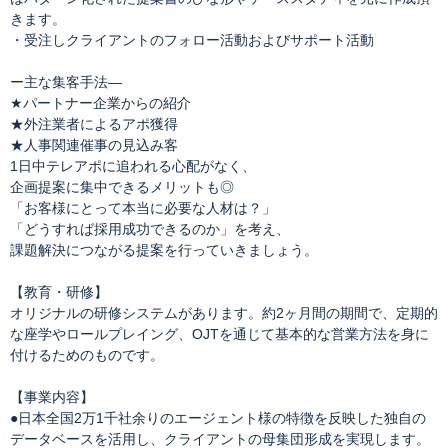
きます。
・受注しクライアントのフォロー活動およびサポート活動
ー主な集客手法―
★パートナー企業からの紹介
★外注業者によるアポ獲得
★人事関連催事の見込み客
1日中テレアポに追われる心配がなく、
企画提案に集中できるメリットも◎
「お客様にとって本当に必要な人材は？」
「どうすれば採用成功できるのか」を考え、
課題解決につながる提案を行っていきましょう。
【教育・研修】
オリジナルの研修システムがあります。約2ヶ月間の期間で、定期的
な座学やロールプレイング、OJTを通じて基本的な営業方法を身に
付けるためのものです。
【事業内容】
●日本全国2万1千社余りのエージェント様の特徴を反映した独自の
データベースを活用し、クライアントの母集団形成を実現します。