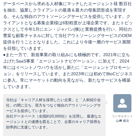
データベースから求める人材像にマッチしたエージェント様 数百社
を抽出、協業しクライアントの最適＆最大の母集団形成を実現す
る。そんな独自のアウトソーシングサービスを提供しています。ク
ライアントとなる募集企業様は6割程度が上場企業です。またトピッ
クスとして今年1月にエン・ジャパン(株)と業務提携を行い、同社の
豊富な顧客チャネルに対して当社アウトソーシングサービスのOEM
提供を行うこととなりました。これにより今後一層のサービス展開
を目指していきます。
●また一方で、新規事業の取り組みにも積極的です。2021年に立ち
上げたSaaS事業「エージェントナビゲーション」に加えて、2024
年にはイベントノウハウを活かし新たに「エージェントプロモーシ
ョン」をリリースしています。また2023年には初めてBtoCビジネス
に参入。常にマーケットの動向を見ながら、新たなサービスを構築
していきます。
当社は「キャリア人材を採用したい企業」と「人材紹介会
社」の間に立ち、双方をつなぐ独自のアウトソーシングサ
ービスを提供しています。
自社データベース（全国約20,000社）を活用し、最適なエ
コンサルタント
山﨑 俊汰
ージェントとの連携を図ることで、企業のキャリア採用を
効率的に支援しています。