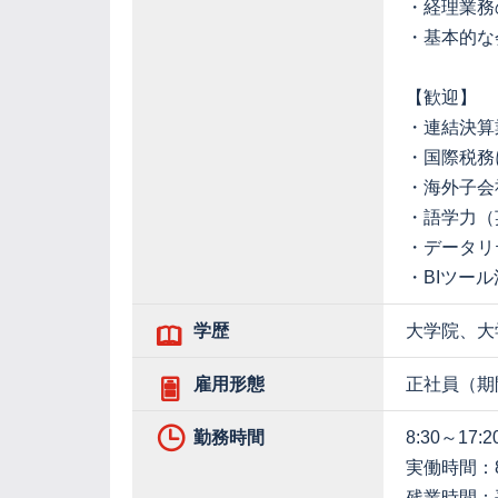
・経理業務
・基本的な
【歓迎】
・連結決算
・国際税務
・海外子会
・語学力（
・データリ
・BIツール活
学歴
大学院、大
雇用形態
正社員（期
勤務時間
8:30～17:2
実働時間：
残業時間：