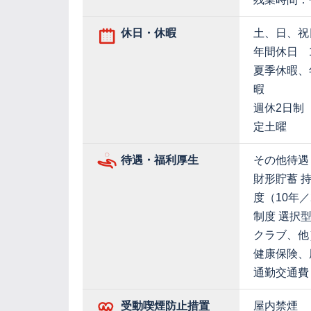
休日・休暇
土、日、祝
年間休日 1
夏季休暇、
暇
週休2日制
定土曜
待遇・福利厚生
その他待遇
財形貯蓄 
度（10年／
制度 選択
クラブ、他
健康保険、
通勤交通費
受動喫煙防止措置
屋内禁煙