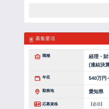
募集要項
職種
経理・財
(連結決
年収
540万円
勤務地
愛知県
応募資格
【必須】