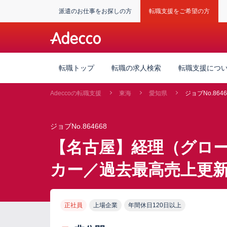
派遣のお仕事をお探しの方
転職支援をご希望の方
転職トップ
転職の求人検索
転職支援につ
Adeccoの転職支援
東海
愛知県
ジョブNo.8646
ジョブNo.864668
【名古屋】経理（グロ
カー／過去最高売上更
正社員
上場企業
年間休日120日以上