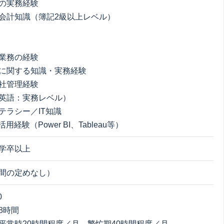
の実務経験
会計知識（簿記2級以上レベル）
業務の経験
に関する知識・実務経験
社管理経験
英語：実務レベル）
テラシー／IT知識
用経験（Power BI、Tableau等）
学卒以上
間の定めなし）
0
8時間
平常時20時間程度／月、繁忙期40時間程度／月