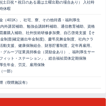
制(土日祝＊祝日のある週は土曜出勤の場合あり） 入社時
時休暇
金（401K）、社宅、寮、その他待遇・福利厚生
社内外講習補助、勉強会講師料補助、通信教育補助、資格
図書購入補助、社外技術研修参加費、自己啓発支援 【そ
職金制度(確定拠出年金制度)、慶弔見舞金制度、社内クラ
活動支援、健康保険組合、財形貯蓄制度、定年再雇用、
・グループ従業員持株会（奨励金あり） 、福利厚生サー
フィット・ステーション」、総合福祉団体定期保険
厚生年金、労災、雇用保険
（一部）
煙（喫煙施設有）