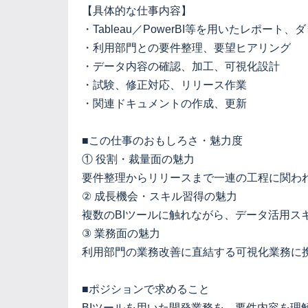
【具体的な仕事内容】
・Tableau／PowerBI等を用いたレポート
・利用部門との要件整理、要望ヒアリング
・データ内容の確認、加工、可視化設計
・試験、修正対応、リリース作業
・関連ドキュメントの作成、更新
■この仕事のおもしろさ・魅力度
① 役割・裁量面の魅力
要件整理からリリースまで一連の工程に関わ
② 成長機会・スキル習得の魅力
複数のBIツールに触れながら、データ活用ス
③ 業務面の魅力
利用部門の業務改善に直結する可視化業務に
■ポジションで求めること
BIツールを用いた開発業務を、要件内容を