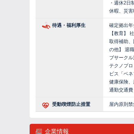
・週休2日
休暇、災害
待遇・福利厚生
確定拠出年
【教育】 
取得補助、
の他】 退
ブサークル
テクノプロ
ビス「ベネ
健康保険、
通勤交通費
受動喫煙防止措置
屋内原則禁
企業情報