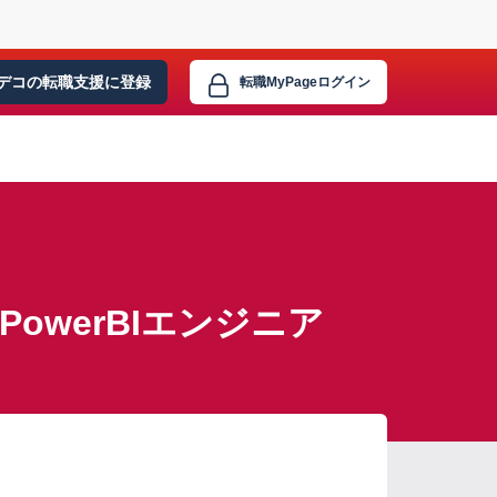
デコの転職支援に
登録
転職MyPage
ログイン
werBIエンジニア