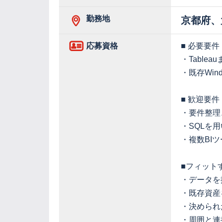
勤務地
京都府、
応募資格
■ 必要要件
・Table
・既存Wi
■ 歓迎要件
・要件整理
・SQLを
・複数BI
■フィット
・データを
・既存資産
・決められ
・周囲と連