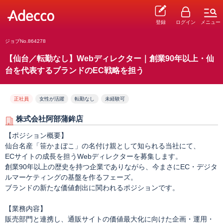
登録
ログイン
メニュー
ジョブNo.864278
【仙台／転勤なし】Webディレクター｜創業90年以上・仙
台を代表するブランドのEC戦略を担う
正社員
女性が活躍
転勤なし
未経験可
株式会社阿部蒲鉾店
【ポジション概要】
仙台名産「笹かまぼこ」の名付け親として知られる当社にて、
ECサイトの成長を担うWebディレクターを募集します。
創業90年以上の歴史を持つ企業でありながら、今まさにEC・デジタ
ルマーケティングの基盤を作るフェーズ。
ブランドの新たな価値創出に関われるポジションです。
【業務内容】
販売部門と連携し、通販サイトの価値最大化に向けた企画・運用・