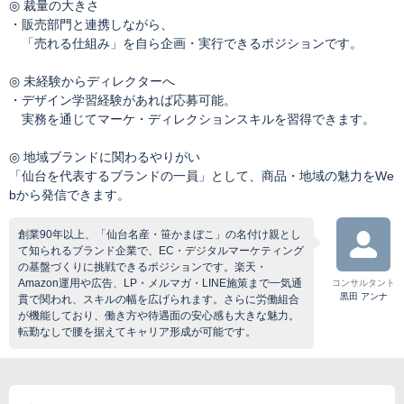
◎ 裁量の大きさ
・販売部門と連携しながら、
「売れる仕組み」を自ら企画・実行できるポジションです。
◎ 未経験からディレクターへ
・デザイン学習経験があれば応募可能。
実務を通じてマーケ・ディレクションスキルを習得できます。
◎ 地域ブランドに関わるやりがい
「仙台を代表するブランドの一員」として、商品・地域の魅力をWe
bから発信できます。
創業90年以上、「仙台名産・笹かまぼこ」の名付け親とし
て知られるブランド企業で、EC・デジタルマーケティング
の基盤づくりに挑戦できるポジションです。楽天・
Amazon運用や広告、LP・メルマガ・LINE施策まで一気通
コンサルタント
黒田 アンナ
貫で関われ、スキルの幅を広げられます。さらに労働組合
が機能しており、働き方や待遇面の安心感も大きな魅力。
転勤なしで腰を据えてキャリア形成が可能です。