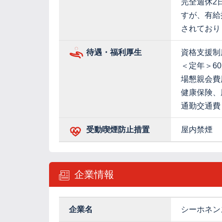
完全週休2
すが、有給
されており
待遇・福利厚生
資格支援制
＜定年＞6
場懇親会費
健康保険、
通勤交通費
受動喫煙防止措置
屋内禁煙
企業情報
企業名
シーホネン