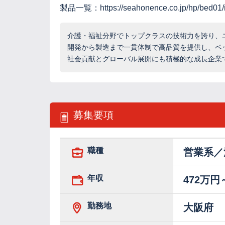
製品一覧：https://seahonence.co.jp/hp/bed01/i
介護・福祉分野でトップクラスの技術力を誇り、
開発から製造まで一貫体制で高品質を提供し、ベ
社会貢献とグローバル展開にも積極的な成長企業
募集要項
職種
営業系／
年収
472万円
勤務地
大阪府