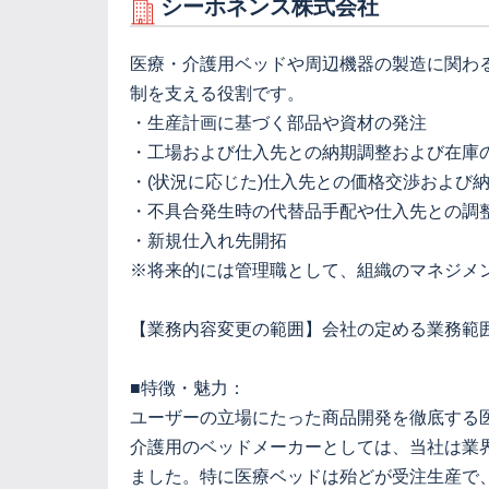
シーホネンス株式会社
医療・介護用ベッドや周辺機器の製造に関わ
制を支える役割です。
・生産計画に基づく部品や資材の発注
・工場および仕入先との納期調整および在庫
・(状況に応じた)仕入先との価格交渉および
・不具合発生時の代替品手配や仕入先との調
・新規仕入れ先開拓
※将来的には管理職として、組織のマネジメ
【業務内容変更の範囲】会社の定める業務範
■特徴・魅力：
ユーザーの立場にたった商品開発を徹底する
介護用のベッドメーカーとしては、当社は業
ました。特に医療ベッドは殆どが受注生産で