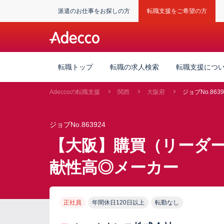
派遣のお仕事をお探しの方
転職支援をご希望の方
転職トップ
転職の求人検索
転職支援につ
Adeccoの転職支援
関西
大阪府
ジョブNo.8639
ジョブNo.863924
【大阪】購買（リーダー
献性高◎メーカー
正社員
年間休日120日以上
転勤なし