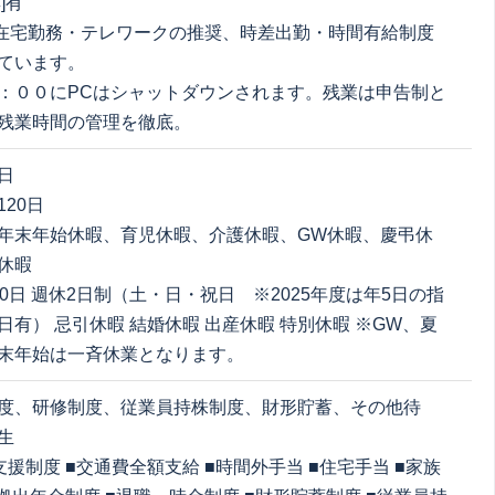
]有
] 在宅勤務・テレワークの推奨、時差出勤・時間有給制度
ています。
：００にPCはシャットダウンされます。残業は申告制と
残業時間の管理を徹底。
日
20日
年末年始休暇、育児休暇、介護休暇、GW休暇、慶弔休
休暇
20日 週休2日制（土・日・祝日 ※2025年度は年5日の指
日有） 忌引休暇 結婚休暇 出産休暇 特別休暇 ※GW、夏
末年始は一斉休業となります。
度、研修制度、従業員持株制度、財形貯蓄、その他待
生
援制度 ■交通費全額支給 ■時間外手当 ■住宅手当 ■家族