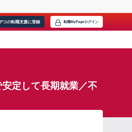
デコの転職支援に
登録
転職MyPage
ログイン
で安定して長期就業／不