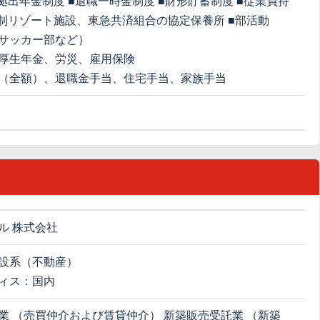
定拠出年金制度 ■退職一時金制度 ■財形貯蓄制度 ■従業員持
員制リゾート施設、東急共済組合の協定保養所 ■部活動
サッカー部など）
厚生年金、労災、雇用保険
（全額）、退職金手当、住宅手当、家族手当
ル 株式会社
設系（不動産）
ィス：国内
業 （売買仲介および賃貸仲介） 新築販売受託業 （新築