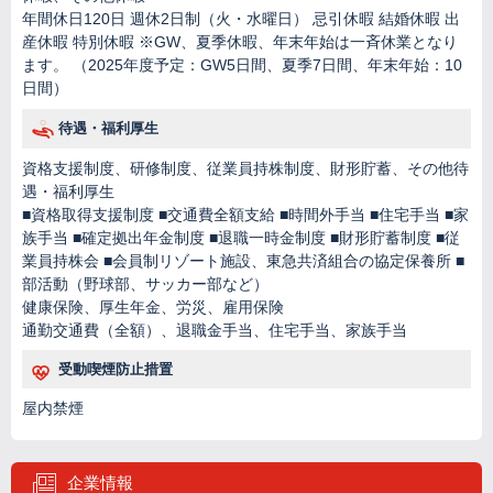
年間休日120日 週休2日制（火・水曜日） 忌引休暇 結婚休暇 出
産休暇 特別休暇 ※GW、夏季休暇、年末年始は一斉休業となり
ます。 （2025年度予定：GW5日間、夏季7日間、年末年始：10
日間）
待遇・福利厚生
資格支援制度、研修制度、従業員持株制度、財形貯蓄、その他待
遇・福利厚生
■資格取得支援制度 ■交通費全額支給 ■時間外手当 ■住宅手当 ■家
族手当 ■確定拠出年金制度 ■退職一時金制度 ■財形貯蓄制度 ■従
業員持株会 ■会員制リゾート施設、東急共済組合の協定保養所 ■
部活動（野球部、サッカー部など）
健康保険、厚生年金、労災、雇用保険
通勤交通費（全額）、退職金手当、住宅手当、家族手当
受動喫煙防止措置
屋内禁煙
企業情報