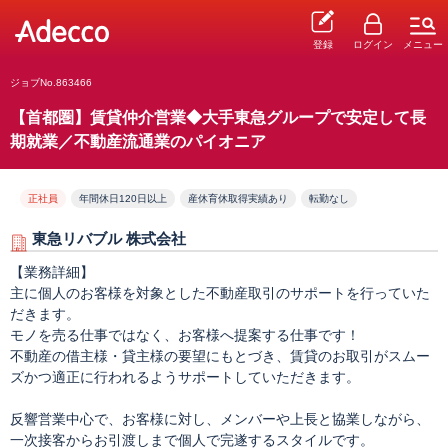
登録
ログイン
メニュー
ジョブNo.863466
【首都圏】賃貸仲介営業◆大手東急グループで安定して長
期就業／不動産流通業のパイオニア
正社員
年間休日120日以上
産休育休取得実績あり
転勤なし
東急リバブル 株式会社
【業務詳細】
主に個人のお客様を対象とした不動産取引のサポートを行っていた
だきます。
モノを売る仕事ではなく、お客様へ提案する仕事です！
不動産の借主様・貸主様の要望にもとづき、賃貸のお取引がスムー
ズかつ適正に行われるようサポートしていただきます。
反響営業中心で、お客様に対し、メンバーや上長と協業しながら、
一次接客からお引渡しまで個人で完遂するスタイルです。