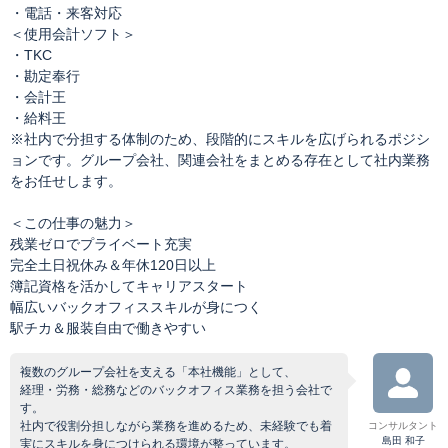
・電話・来客対応
＜使用会計ソフト＞
・TKC
・勘定奉行
・会計王
・給料王
※社内で分担する体制のため、段階的にスキルを広げられるポジシ
ョンです。グループ会社、関連会社をまとめる存在として社内業務
をお任せします。
＜この仕事の魅力＞
残業ゼロでプライベート充実
完全土日祝休み＆年休120日以上
簿記資格を活かしてキャリアスタート
幅広いバックオフィススキルが身につく
駅チカ＆服装自由で働きやすい
複数のグループ会社を支える「本社機能」として、
経理・労務・総務などのバックオフィス業務を担う会社で
す。
社内で役割分担しながら業務を進めるため、未経験でも着
コンサルタント
島田 和子
実にスキルを身につけられる環境が整っています。