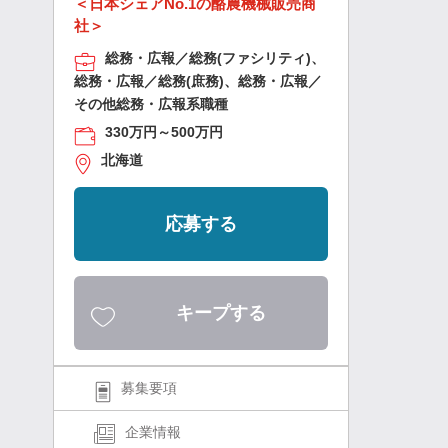
＜日本シェアNo.1の酪農機械販売商
社＞
総務・広報／総務(ファシリティ)、
総務・広報／総務(庶務)、総務・広報／
その他総務・広報系職種
330万円～500万円
北海道
応募する
キープする
募集要項
企業情報