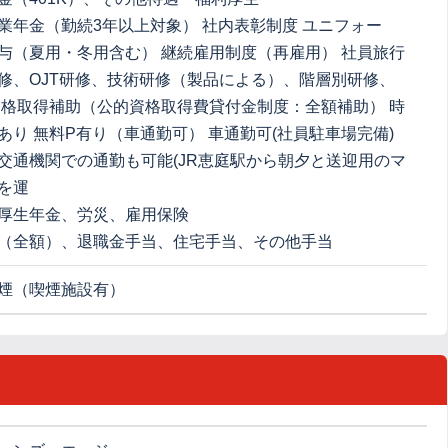
業年金（勤続3年以上対象） 社内表彰制度 ユニフォー
与（夏用・冬用含む） 継続雇用制度（再雇用） 社員旅行
修、OJT研修、技術研修（製品による）、階層別研修、
資格取得補助（公的資格取得費貸付金制度：全額補助） 時
あり 無料P有り（車通勤可） 車通勤可(社員駐車場完備)
交通機関での通勤も可能(JR恵庭駅から朝夕と送迎用のマ
を運
厚生年金、労災、雇用保険
（全額）、退職金手当、住宅手当、その他手当
煙（喫煙施設有）