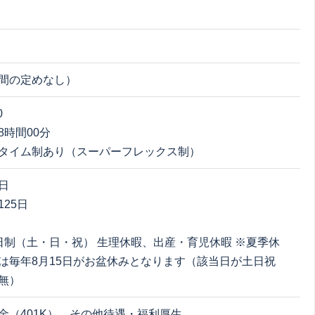
間の定めなし）
0
8時間00分
タイム制あり（スーパーフレックス制）
日
25日
日制（土・日・祝） 生理休暇、出産・育児休暇 ※夏季休
は毎年8月15日がお盆休みとなります（該当日が土日祝
無）
金（401K）、その他待遇・福利厚生