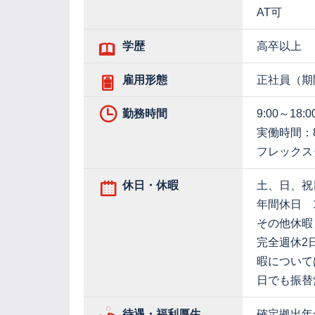
AT可
学歴
高卒以上
雇用形態
正社員（期
勤務時間
9:00～18:0
実働時間：
フレックス
休日・休暇
土、日、祝
年間休日 1
その他休暇
完全週休2
暇について
日でも振替
待遇・福利厚生
確定拠出年