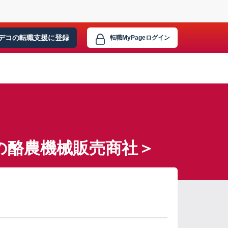
デコの転職支援に
登録
転職MyPage
ログイン
の酪農機械販売商社＞