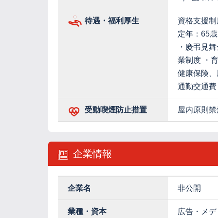
待遇・福利厚生
資格支援制
定年：65
・慶弔見舞
業制度 ・
健康保険、
通勤交通費
受動喫煙防止措置
屋内原則禁
企業情報
企業名
非公開
業種・資本
広告・メデ