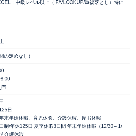
CEL：中級レベル以上（IF/VLOOKUP/重複落とし）特に
上
間の定めなし）
00
8:00
]有
日
25日
年末年始休暇、育児休暇、介護休暇、慶弔休暇
制/年休125日 夏季休暇3日間 年末年始休暇（12/30～1/
暇 介護休暇