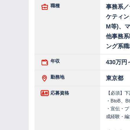
職種
事務系／
ケティン
M等)、
他事務系
ング系職
年収
430万円
勤務地
東京都
応募資格
【必須】下
・BtoB
・宣伝・プ
成経験・編