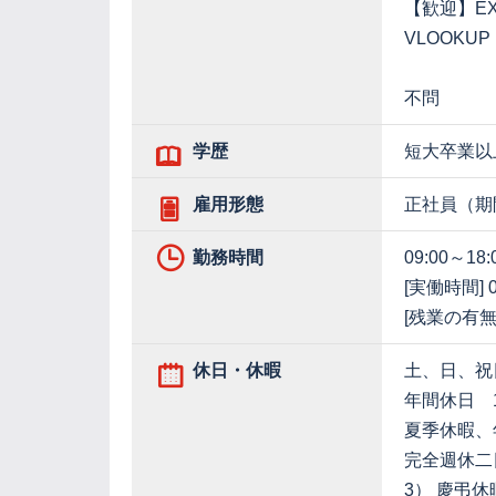
【歓迎】EX
VLOOKUP
不問
学歴
短大卒業以
雇用形態
正社員（期
勤務時間
09:00～18:
[実働時間] 0
[残業の有無
休日・休暇
土、日、祝
年間休日 1
夏季休暇、
完全週休二日
3） 慶弔休