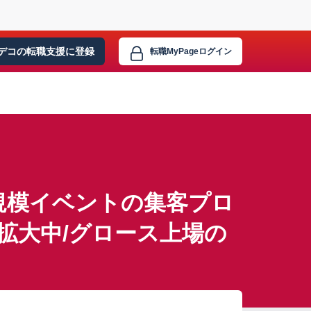
デコの転職支援に
登録
転職MyPage
ログイン
規模イベントの集客プロ
業拡大中/グロース上場の