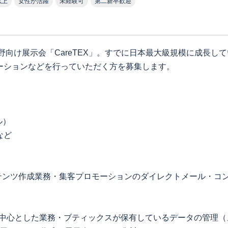
以上
女性が活躍
未経験可
第二新卒歓迎
分野向け展示会「CareTEX」。すでに日本最大級規模に成長
ーションなどを行っていただく方を募集します。
ル）
など
テンツ作成業務・集客プロモーションのダイレクトメール・コ
工を中心とした業務・ブティックスが保有しているデータの管理