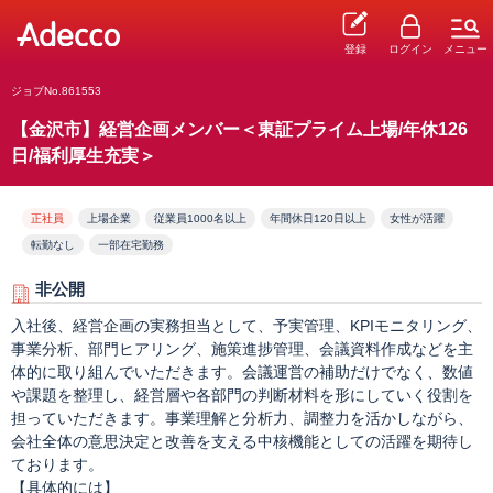
登録
ログイン
メニュー
ジョブNo.861553
【金沢市】経営企画メンバー＜東証プライム上場/年休126
日/福利厚生充実＞
正社員
上場企業
従業員1000名以上
年間休日120日以上
女性が活躍
転勤なし
一部在宅勤務
非公開
入社後、経営企画の実務担当として、予実管理、KPIモニタリング、
事業分析、部門ヒアリング、施策進捗管理、会議資料作成などを主
体的に取り組んでいただきます。会議運営の補助だけでなく、数値
や課題を整理し、経営層や各部門の判断材料を形にしていく役割を
担っていただきます。事業理解と分析力、調整力を活かしながら、
会社全体の意思決定と改善を支える中核機能としての活躍を期待し
ております。
【具体的には】