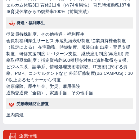
ェルカム休暇3日 育休211名（内74名男性） 育児時短勤務187名
※育児休業からの復帰率100%（前期実績）
待遇・福利厚生
従業員持株制度、その他待遇・福利厚生
会員制福利厚生サービス 永遠勤続表彰制度 従業員持株会制度
（規定による） 在宅勤務、時短制度、服装自由 出産・育児支援
制度、研修支援制度 U・Iターン支援、継続雇用制度(再雇用) 資
格取得奨励制度：指定資格約500種類を対象に資格取得を支援。
ビジネス系、語学系、情報処理技術者試験、IT技術に関する資
格、PMP、コンサルタントなど 外部研修制度(Biz CAMPUS)：30
0以上あるセミナーから何度
健康保険、厚生年金、労災、雇用保険
通勤交通費（全額）、家族手当、その他手当
受動喫煙防止措置
屋内禁煙
企業情報