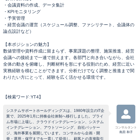
・会議資料の作成、データ集計
・KPIモニタリング
・予実管理
・経営会議の運営（スケジュール調整、ファシリテート、会議体の
論点設計など）
【本ポジションの魅力】
数値管理や資料作成に留まらず、事業課題の整理、施策推進、経営
会議への接続まで一連で担えます。各部門と向き合いながら、会社
全体の動きを俯瞰し、判断材料を形にする役割のため、経営に近い
実務経験を積むことができます。分析だけでなく調整と推進まで関
わりたい方にとって、経験を広く活かせる環境です。
【検索ワード:YT4】
システムサポートホールディングスは、1980年設立のIT企
業で、2025年1月に持株会社体制へ移行しました。プライ
ム市場に上場し、クラウドインテグレーション、システム
インテグレーション、アウトソーシング、自社パッケー
コンサルタント
島田 和子
ジ、海外事業を展開しています。コンサルから企画・開
発・運用・保守までを一貫して提供し、顧客との直接取引