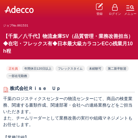
登録
ログイン
メニュー
ジョブNo.861531
【千葉／八千代】物流倉庫SV（品質管理・業務改善担当）
◆在宅・フレックス有◆日本最大級カラコンEC◇残業月10
h程
正社員
年間休日120日以上
フレックスタイム
未経験可
第二新卒歓迎
一部在宅勤務
株式会社Ｒｉｓｅ Ｕｐ
千葉のロジスティクスセンターの物流センターにて、商品の検査業
務、関連する書類作成、関連部署・会社への連絡業務などをご担当
いただきます。
また、チームリーダーとして業務改善の実行や組織マネジメントも
お任せします。
【業務詳細】