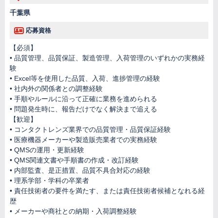
千葉県
応募資格
【必須】
• 品質管理、品質保証、製造管理、入荷管理のいずれかの実務経
験
• Excel等を使用した品質、入荷、進捗管理の経験
• 社内外の関係者との調整経験
• 手順やルールに沿って正確に業務を進められる
• 問題発生時に、報告だけでなく解決まで追える
【歓迎】
• コンタクトレンズ業界での品質管理・品質保証経験
• 医療機器メーカーや製造販売業者での実務経験
• QMSの運用・更新経験
• QMS関連文書や手順書の作成・改訂経験
• 内部監査、是正措置、品質不具合対応の経験
• 理系学部・学科の卒業者
• 責任技術者の要件を満たす、または責任技術者候補となれる経
歴
• メーカーや商社との納期・入荷調整経験