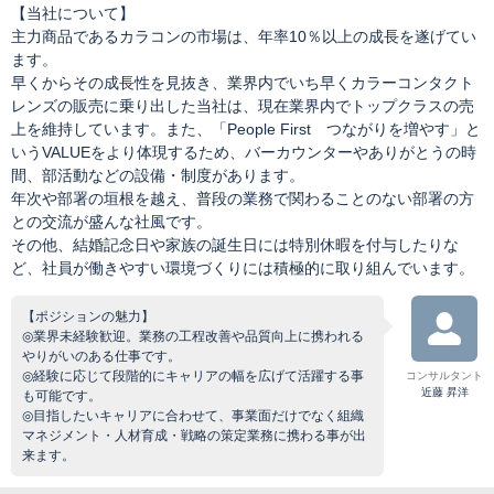
【当社について】
主力商品であるカラコンの市場は、年率10％以上の成長を遂げてい
ます。
早くからその成長性を見抜き、業界内でいち早くカラーコンタクト
レンズの販売に乗り出した当社は、現在業界内でトップクラスの売
上を維持しています。また、「People First つながりを増やす」と
いうVALUEをより体現するため、バーカウンターやありがとうの時
間、部活動などの設備・制度があります。
年次や部署の垣根を越え、普段の業務で関わることのない部署の方
との交流が盛んな社風です。
その他、結婚記念日や家族の誕生日には特別休暇を付与したりな
ど、社員が働きやすい環境づくりには積極的に取り組んでいます。
【ポジションの魅力】
◎業界未経験歓迎。業務の工程改善や品質向上に携われる
やりがいのある仕事です。
◎経験に応じて段階的にキャリアの幅を広げて活躍する事
コンサルタント
近藤 昇洋
も可能です。
◎目指したいキャリアに合わせて、事業面だけでなく組織
マネジメント・人材育成・戦略の策定業務に携わる事が出
来ます。