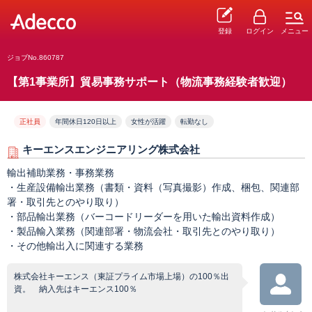
登録
ログイン
メニュー
ジョブNo.860787
【第1事業所】貿易事務サポート（物流事務経験者歓迎）
正社員
年間休日120日以上
女性が活躍
転勤なし
キーエンスエンジニアリング株式会社
輸出補助業務・事務業務
・生産設備輸出業務（書類・資料（写真撮影）作成、梱包、関連部
署・取引先とのやり取り）
・部品輸出業務（バーコードリーダーを用いた輸出資料作成）
・製品輸入業務（関連部署・物流会社・取引先とのやり取り）
・その他輸出入に関連する業務
株式会社キーエンス（東証プライム市場上場）の100％出
資。 納入先はキーエンス100％