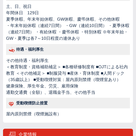
土、日、祝日
年間休日 129日
夏季休暇、年末年始休暇、GW休暇、慶弔休暇、その他休暇
・年末年始休暇（連続7日間） ・GW（連続10日間） ・夏季休暇
（連続7日間） ・有給休暇 ・慶弔休暇 ・特別休暇 ※年末年始・
GW・夏季は各7～10日程度の連休あり
待遇・福利厚生
その他待遇・福利厚生
＜教育制度・資格補助補足＞ ■各種研修制度有 ■OJTによる社内
教育 ＜その他補足＞ ■制服貸与 ■産休・育休制度 ■人間ドック
（35歳以上） ■受動喫煙対策：屋内原則禁煙（喫煙室あり）
健康保険、厚生年金、労災、雇用保険
通勤交通費（全額）、退職金手当、その他手当
受動喫煙防止措置
屋内原則禁煙（喫煙施設有）
企業情報