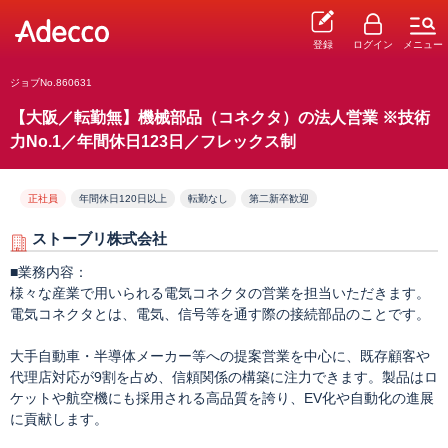
登録
ログイン
メニュー
ジョブNo.860631
【大阪／転勤無】機械部品（コネクタ）の法人営業 ※技術
力No.1／年間休日123日／フレックス制
正社員
年間休日120日以上
転勤なし
第二新卒歓迎
ストーブリ株式会社
■業務内容：
様々な産業で用いられる電気コネクタの営業を担当いただきます。
電気コネクタとは、電気、信号等を通す際の接続部品のことです。
大手自動車・半導体メーカー等への提案営業を中心に、既存顧客や
代理店対応が9割を占め、信頼関係の構築に注力できます。製品はロ
ケットや航空機にも採用される高品質を誇り、EV化や自動化の進展
に貢献します。