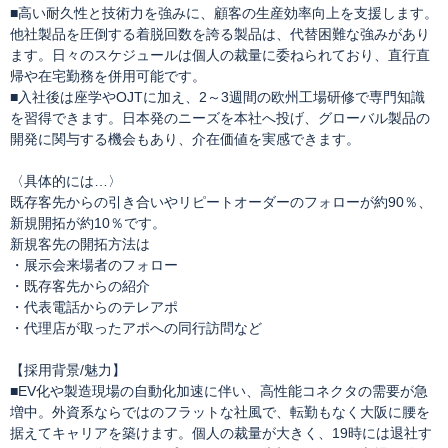
■高い耐久性と技術力を強みに、顧客の生産効率向上を支援します。
他社製品を圧倒する着脱回数を誇る製品は、代替困難な強みがあり
ます。日々のスケジュールは個人の裁量に委ねられており、直行直
帰や在宅勤務を併用可能です。
■入社後は座学やOJTに加え、2～3週間の欧州工場研修で専門知識
を習得できます。日本発のニーズを本社へ投げ、グローバル製品の
開発に関与する機会もあり、介在価値を実感できます。
〈具体的には…〉
既存客先からの引き合いやリピートオーダーのフォローが約90％、
新規開拓が約10％です。
新規客先の開拓方法は
・展示会来場者のフォロー
・既存客先からの紹介
・代表電話からのテレアポ
・代理店が取ったアポへの同行訪問など
【採用背景/魅力】
■EV化や製造現場の自動化加速に伴い、高性能コネクタの需要が急
増中。外資系ならではのフラットな社風で、転勤もなく大阪に腰を
据えてキャリアを築けます。個人の裁量が大きく、19時には退社す