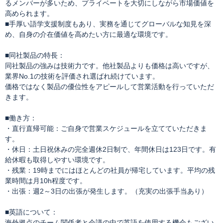
るメンバーが多いため、プライベートを大切にしながら市場価値を
高められます。
■手厚い語学支援制度もあり、実務を通じてグローバルな知見を深
め、自身の介在価値を高めたい方に最適な環境です。
■同社製品の特長：
同社製品の強みは技術力です。他社製品よりも価格は高いですが、
業界No.1の技術を評価され選ばれ続けています。
価格ではなく製品の優位性をアピールして営業活動を行っていただ
きます。
■働き方：
・直行直帰可能：ご自身で営業スケジュールを立てていただきま
す。
・休日：土日祝休みの完全週休2日制で、年間休日は123日です。有
給休暇も取得しやすい環境です。
・残業：19時までにはほとんどの社員が帰宅しています。平均の残
業時間は月10h程度です。
・出張：週2～3日の出張が発生します。（充実の出張手当あり）
■英語について：
海外拠点のチーム関係者と会議の中で英語を使用する機会もござい