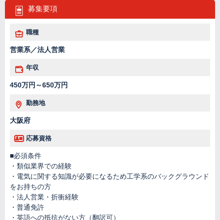
募集要項
職種
営業系／法人営業
年収
450万円～650万円
勤務地
大阪府
応募資格
■必須条件
・類似業界での経験
・電気に関する知識が必要になるため工学系のバックグラウンド
をお持ちの方
・法人営業・折衝経験
・普通免許
・英語への抵抗がない方（翻訳可）