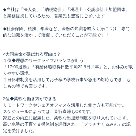
◆当社は「法人会」「納税協会」「税理士・公認会計士加盟団体」
と業務提携しているため、営業先も豊富にございます
◆社会保険、税務、年金など、金融の知識を幅広く身につけ、専門
的な知識を活かして活躍していただくことが可能です！
○大同生命が選ばれる理由は？
１位◆理想のワークライフバランスが叶う
「17:00退勤」「有給休暇取得日数平均22.9日／年」と、お休みが取
りやすい環境。
半日休暇制度を活用してお子様の学校行事や急用の対応もでき、も
しもの時でも安心です。
2位◆柔軟な働き方ができる
リモートワークやシェアオフィスを活用した働き方も可能です。
スケジュールによっては、直行直帰もOKです。
家庭との両立に配慮した、柔軟な出退勤制度を取り入れています。
高い水準の子育て支援体制を評価され、「プラチナくるみん」の認
定を受けました。