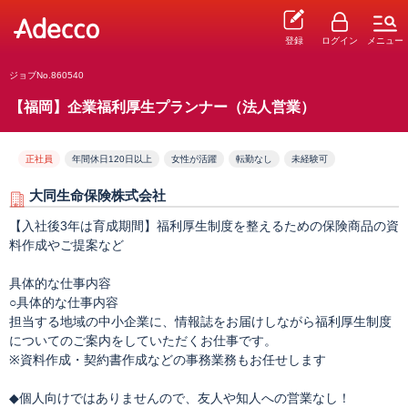
登録
ログイン
メニュー
ジョブNo.860540
【福岡】企業福利厚生プランナー（法人営業）
正社員
年間休日120日以上
女性が活躍
転勤なし
未経験可
大同生命保険株式会社
【入社後3年は育成期間】福利厚生制度を整えるための保険商品の資
料作成やご提案など
具体的な仕事内容
○具体的な仕事内容
担当する地域の中小企業に、情報誌をお届けしながら福利厚生制度
についてのご案内をしていただくお仕事です。
※資料作成・契約書作成などの事務業務もお任せします
◆個人向けではありませんので、友人や知人への営業なし！