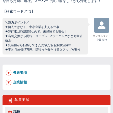
今日も定時に退社。スーパーで買い物をしてから帰宅します！
【検索ワード:YT3】
＼魅力ポイント／
★個人ではなく、中小企業を支える仕事
★3年間は育成期間なので、未経験でも安心！
★名刺交換から同行・ロープレ・eラーニングなど充実研
コンサルタント
小田 菜々
修あり
★異業種から転職してきた先輩たちも多数活躍中
★平均月給46.7万円。頑張った分だけ収入アップが叶う
募集要項
企業情報
募集要項
職種