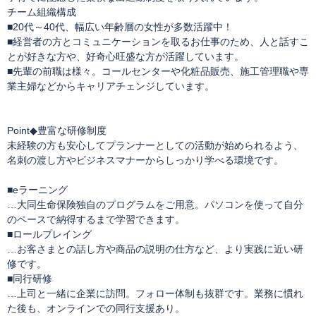
チーム組織構成
■20代～40代、幅広い年齢層の女性が多数活躍中！
■経営者の方とコミュニケーションを取るお仕事のため、人と話すこ
とが好きな方や、好奇心旺盛な方が活躍しています。
■先輩の前職は様々。コールセンターや化粧品販売、施工管理職や専
業主婦などからキャリアチェンジしています。
Point◆豊富な研修制度
未経験の方も安心してプランナーとしての活動が始められるよう、
名刺の渡し方やビジネスマナーからしっかり学べる環境です。
■eラーニング
…大同生命保険独自のプログラムをご用意。パソコンを使って自分
のペースで納得するまで学習できます。
■ロールプレイング
…お客さまとの話し方や商品の説明の仕方など、より実践に近い研
修です。
■同行研修
…上司と一緒に企業に訪問。フォロー体制も抜群です。業務に慣れ
た後も、オンラインでの同行支援あり。