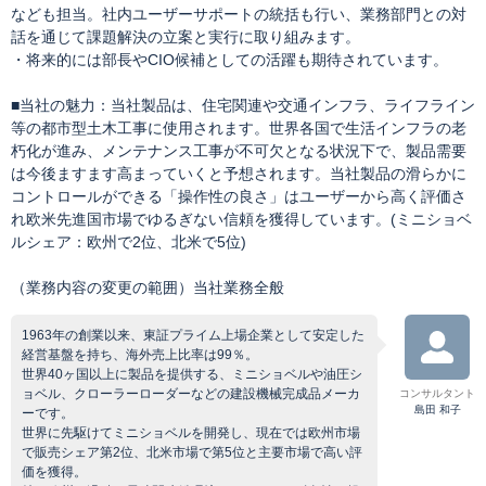
なども担当。社内ユーザーサポートの統括も行い、業務部門との対
話を通じて課題解決の立案と実行に取り組みます。
・将来的には部長やCIO候補としての活躍も期待されています。
■当社の魅力：当社製品は、住宅関連や交通インフラ、ライフライン
等の都市型土木工事に使用されます。世界各国で生活インフラの老
朽化が進み、メンテナンス工事が不可欠となる状況下で、製品需要
は今後ますます高まっていくと予想されます。当社製品の滑らかに
コントロールができる「操作性の良さ」はユーザーから高く評価さ
れ欧米先進国市場でゆるぎない信頼を獲得しています。(ミニショベ
ルシェア：欧州で2位、北米で5位)
（業務内容の変更の範囲）当社業務全般
1963年の創業以来、東証プライム上場企業として安定した
経営基盤を持ち、海外売上比率は99％。
世界40ヶ国以上に製品を提供する、ミニショベルや油圧シ
ョベル、クローラーローダーなどの建設機械完成品メーカ
コンサルタント
島田 和子
ーです。
世界に先駆けてミニショベルを開発し、現在では欧州市場
で販売シェア第2位、北米市場で第5位と主要市場で高い評
価を獲得。