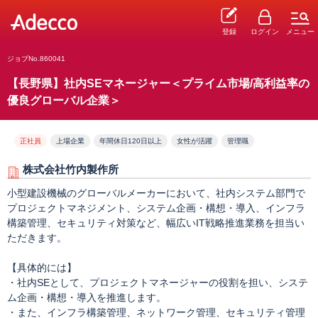
登録
ログイン
メニュー
ジョブNo.860041
【長野県】社内SEマネージャー＜プライム市場/高利益率の
優良グローバル企業＞
正社員
上場企業
年間休日120日以上
女性が活躍
管理職
株式会社竹内製作所
小型建設機械のグローバルメーカーにおいて、社内システム部門で
プロジェクトマネジメント、システム企画・構想・導入、インフラ
構築管理、セキュリティ対策など、幅広いIT戦略推進業務を担当い
ただきます。
【具体的には】
・社内SEとして、プロジェクトマネージャーの役割を担い、システ
ム企画・構想・導入を推進します。
・また、インフラ構築管理、ネットワーク管理、セキュリティ管理