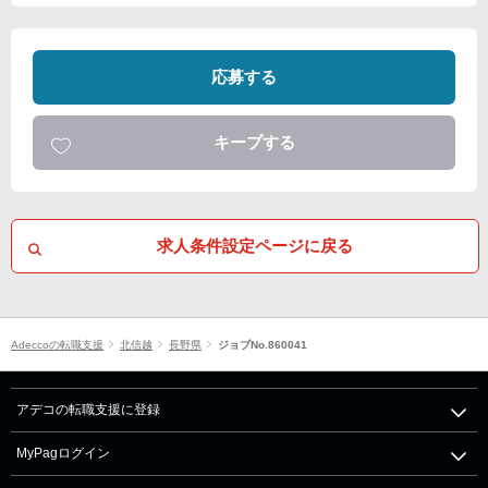
応募する
キープする
求人条件設定ページに戻る
Adeccoの転職支援
北信越
長野県
ジョブNo.860041
アデコの転職支援に登録
MyPagログイン