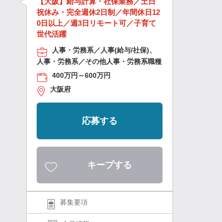
【大阪】給与計算・社保業務／土日
祝休み・完全週休2日制／年間休日12
0日以上／週3日リモート可／子育て
世代活躍
人事・労務系／人事(給与/社保)、
人事・労務系／その他人事・労務系職種
400万円～600万円
大阪府
応募する
キープする
募集要項