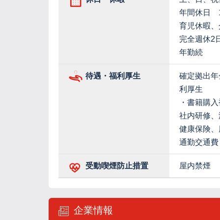
年間休日 1
育児休暇、
完全週休2
年勤続
待遇・福利厚生
確定拠出年
利厚生
・書籍購入
社内研修、
健康保険、
通勤交通費
受動喫煙防止措置
屋内禁煙
企業情報