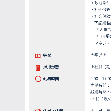
＜歓迎条件
・社会保険
・社会保険
・下記業務
＊人事労
＊HR系の
・マネジメ
学歴
大卒以上
雇用形態
正社員（期
勤務時間
9:00～17:0
実働時間：
残業時間：
※月に1度
休日・休暇
土、日、祝