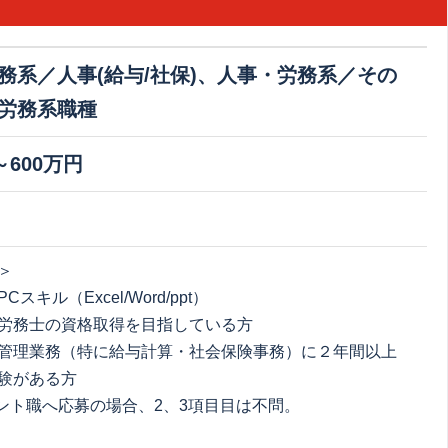
務系／人事(給与/社保)、人事・労務系／その
労務系職種
～600万円
＞
スキル（Excel/Word/ppt）
労務士の資格取得を目指している方
管理業務（特に給与計算・社会保険事務）に２年間以上
験がある方
ント職へ応募の場合、2、3項目目は不問。