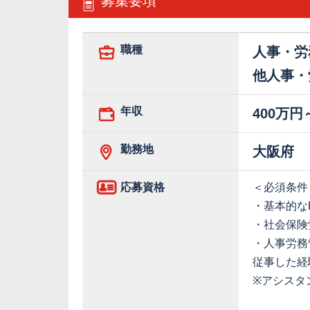
募集要項
職種
人事・労
他人事・
年収
400万円
勤務地
大阪府
応募資格
＜必須条件
・基本的なPC
・社会保険
・人事労務
従事した経
※アシスタ