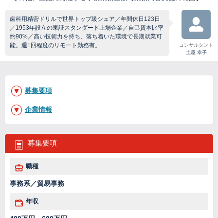
歯科用精密ドリルで世界トップ級シェア／年間休日123日
／1953年設立の東証スタンダード上場企業／自己資本比率
約90%／高い技術力を持ち、落ち着いた環境で長期就業可
能。週1回程度のリモート勤務有。
コンサルタント
土屋 幸子
募集要項
企業情報
募集要項
職種
事務系／貿易事務
年収