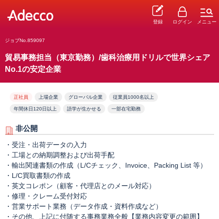
登録
ログイン
メニュー
ジョブNo.859097
貿易事務担当（東京勤務）/歯科治療用ドリルで世界シェア
No.1の安定企業
正社員
上場企業
グローバル企業
従業員1000名以上
年間休日120日以上
語学が生かせる
一部在宅勤務
非公開
・受注・出荷データの入力
・工場との納期調整および出荷手配
・輸出関連書類の作成（L/Cチェック、Invoice、Packing List 等）
・L/C買取書類の作成
・英文コレポン（顧客・代理店とのメール対応）
・修理・クレーム受付対応
・営業サポート業務（データ作成・資料作成など）
・その他、上記に付随する事務業務全般【業務内容変更の範囲】