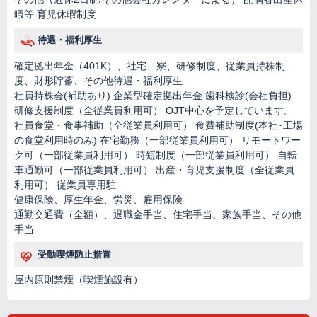
暇等 育児休暇制度
待遇・福利厚生
確定拠出年金（401K）、社宅、寮、研修制度、従業員持株制
度、財形貯蓄、その他待遇・福利厚生
社員持株会(補助あり) 企業型確定拠出年金 歯科検診(会社負担)
研修支援制度（全従業員利用可） OJT中心を予定しています。
社員食堂・食事補助（全従業員利用可） 食費補助制度(本社･工場
の食堂利用時のみ) 在宅勤務（一部従業員利用可） リモートワー
ク可（一部従業員利用可） 時短制度（一部従業員利用可） 自転
車通勤可（一部従業員利用可） 出産・育児支援制度（全従業員
利用可） 従業員専用駐
健康保険、厚生年金、労災、雇用保険
通勤交通費（全額）、退職金手当、住宅手当、家族手当、その他
手当
受動喫煙防止措置
屋内原則禁煙（喫煙施設有）