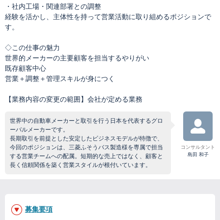
・社内工場・関連部署との調整
経験を活かし、主体性を持って営業活動に取り組めるポジションで
す。
◇この仕事の魅力
世界的メーカーの主要顧客を担当するやりがい
既存顧客中心
営業＋調整＋管理スキルが身につく
【業務内容の変更の範囲】会社が定める業務
世界中の自動車メーカーと取引を行う日本を代表するグロ
ーバルメーカーです。
長期取引を前提とした安定したビジネスモデルが特徴で、
今回のポジションは、三菱ふそうバス製造様を専属で担当
コンサルタント
島田 和子
する営業チームへの配属。短期的な売上ではなく、顧客と
長く信頼関係を築く営業スタイルが根付いています。
募集要項