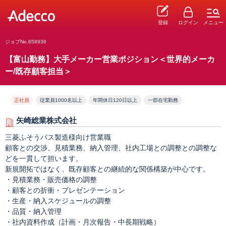
登録
ログイン
メニュー
ジョブNo.858936
【富山勤務】大手メーカー営業ポジション＜世界的メーカ
ー/既存顧客担当＞
正社員
従業員1000名以上
年間休日120日以上
一部在宅勤務
矢崎総業株式会社
三菱ふそうバス製造様向け営業職
顧客との交渉、見積業務、納入管理、社内工場との調整との調整な
どを一貫して担います。
新規開拓ではなく、既存顧客との継続的な関係構築が中心です。
・見積業務・販売価格の調整
・顧客との折衝・プレゼンテーション
・生産・納入スケジュールの調整
・品質・納入管理
・社内資料作成（計画・月次報告・中長期戦略）