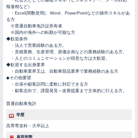
・社会人としての基礎スキル（ビジネスマナー、メール対応、
報連相など）
・Excel(関数使用)、Word、PowerPointなどの操作スキルがあ
る方
※普通自動車免許証所有者
※国内や海外への転勤が可能な方
◆歓迎条件
・法人で営業経験のある方。
・見積業務、生産管理、原価企画などの業務経験のある方。
・人とのコミュニケーションが得意な方は大歓迎。
◆歓迎する出身業界
・自動車業界又は、自動車部品業界で業務経験のある方
◆その他要望
・出張や顧客訪問に柔軟に対応できる方
・顧客志向で、課題発見～改善提案まで主体的に行える方。
普通自動車免許
学歴
高専専攻科・大卒以上
雇用形態