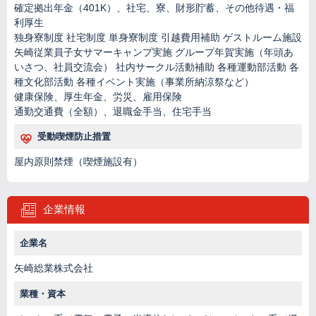
確定拠出年金（401K）、社宅、寮、財形貯蓄、その他待遇・福
利厚生
独身寮制度 社宅制度 単身寮制度 引越費用補助 ゲストルーム施設
矢崎従業員子女サマーキャンプ実施 グループ年賀実施（年頭あ
いさつ、社員交流会） 社内サークル活動補助 各種運動部活動 各
種文化部活動 各種イベント実施（事業所納涼祭など）
健康保険、厚生年金、労災、雇用保険
通勤交通費（全額）、退職金手当、住宅手当
受動喫煙防止措置
屋内原則禁煙（喫煙施設有）
企業情報
企業名
矢崎総業株式会社
業種・資本