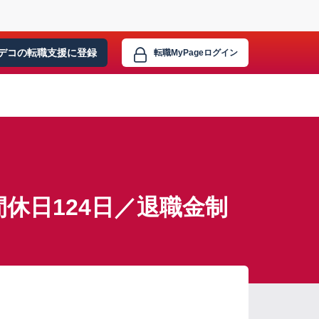
デコの転職支援に
登録
転職MyPage
ログイン
休日124日／退職金制