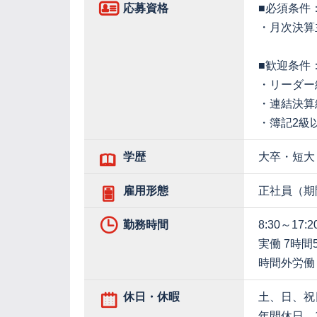
応募資格
■必須条件
・月次決算
■歓迎条件
・リーダー
・連結決算
・簿記2級
学歴
大卒・短大
雇用形態
正社員（期
勤務時間
8:30～17:2
実働 7時間
時間外労働
休日・休暇
土、日、祝
年間休日 1