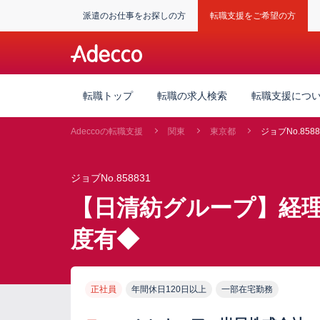
派遣のお仕事をお探しの方
転職支援をご希望の方
転職トップ
転職の求人検索
転職支援につ
Adeccoの転職支援
関東
東京都
ジョブNo.8588
ジョブNo.858831
【日清紡グループ】経理
度有◆
正社員
年間休日120日以上
一部在宅勤務