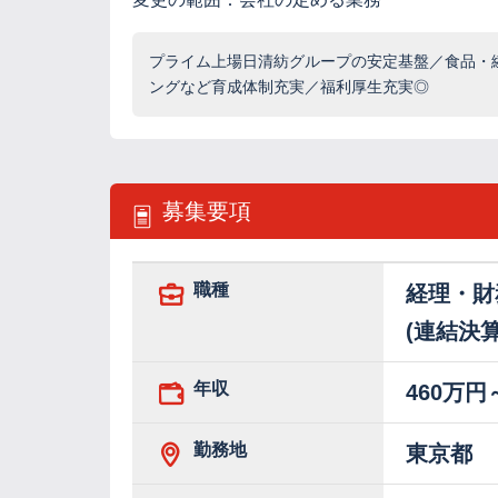
プライム上場日清紡グループの安定基盤／食品・繊
ングなど育成体制充実／福利厚生充実◎
募集要項
職種
経理・財
(連結決
年収
460万円
勤務地
東京都