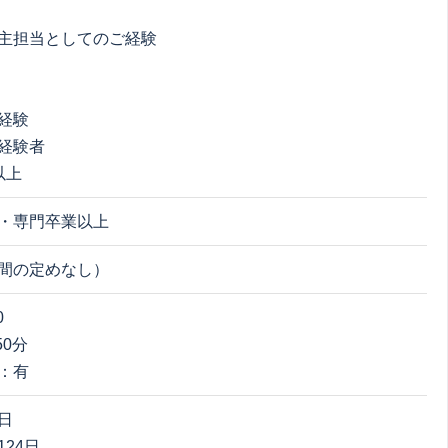
：
主担当としてのご経験
：
経験
経験者
以上
・専門卒業以上
間の定めなし）
0
50分
：有
日
24日