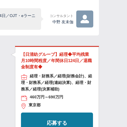
日／OJT・eラーニ
コンサルタント
中野 友未伽
【日清紡グループ】経理◆平均残業
月10時間程度／年間休日124日／退職
金制度有◆
経理・財務系／経理(財務会計)、経
理・財務系／経理(連結決算)、経理・財
務系／経理(決算補助)
460万円～690万円
東京都
応募する