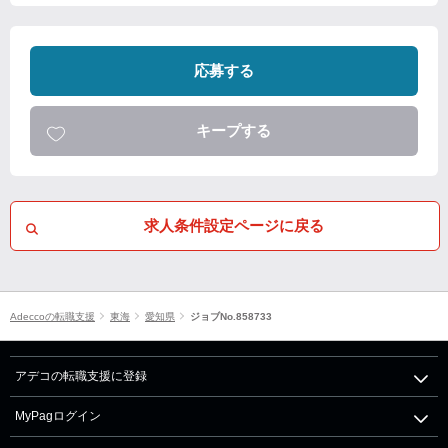
応募する
キープする
求人条件設定ページに戻る
Adeccoの転職支援
東海
愛知県
ジョブNo.858733
アデコの転職支援に登録
MyPagログイン