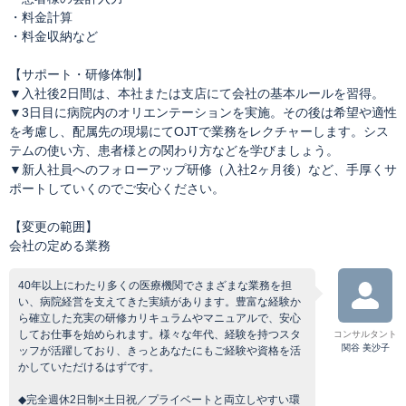
・料金計算
・料金収納など
【サポート・研修体制】
▼入社後2日間は、本社または支店にて会社の基本ルールを習得。
▼3日目に病院内のオリエンテーションを実施。その後は希望や適性
を考慮し、配属先の現場にてOJTで業務をレクチャーします。シス
テムの使い方、患者様との関わり方などを学びましょう。
▼新人社員へのフォローアップ研修（入社2ヶ月後）など、手厚くサ
ポートしていくのでご安心ください。
【変更の範囲】
会社の定める業務
40年以上にわたり多くの医療機関でさまざまな業務を担
い、病院経営を支えてきた実績があります。豊富な経験か
ら確立した充実の研修カリキュラムやマニュアルで、安心
してお仕事を始められます。様々な年代、経験を持つスタ
コンサルタント
関谷 美沙子
ッフが活躍しており、きっとあなたにもご経験や資格を活
かしていただけるはずです。
◆完全週休2日制×土日祝／プライベートと両立しやすい環