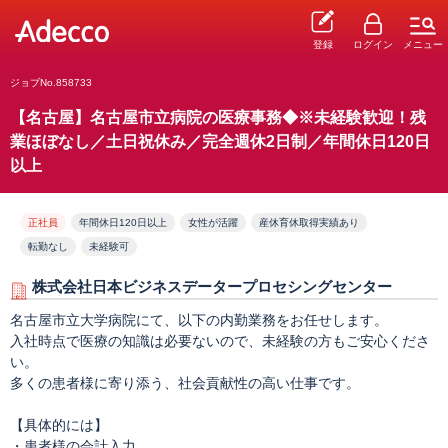
登録
ログイン
メニュー
ジョブNo.858733
【名古屋】名古屋市立病院の医療事務◆※未経験歓迎！残
業ほぼなし／土日祝休み／完全週休2日制／年間休日120日
以上
正社員
年間休日120日以上
女性が活躍
産休育休取得実績あり
転勤なし
未経験可
株式会社日本ビジネスデータープロセシングセンター
名古屋市立大学病院にて、以下の内勤業務をお任せします。
入社時点で医療の知識は必要ないので、未経験の方もご安心くださ
い。
多くの患者様に寄り添う、社会貢献性の高い仕事です。
【具体的には】
・患者様の会計入力