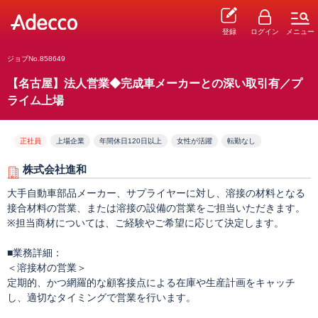
登録
ログイン
メニュー
ジョブNo.858649
【名古屋】法人営業◆完成車メーカーとの深い取引有／プ
ライム上場
正社員
上場企業
年間休日120日以上
女性が活躍
転勤なし
株式会社進和
大手自動車部品メーカー、サプライヤーに対し、溶接の材料となる
接合材料の営業、または溶接の設備の営業をご担当いただきます。
※担当商材については、ご経験やご希望に応じて決定します。
■業務詳細：
＜溶接材の営業＞
定期的、かつ網羅的な顧客接点による在庫や生産計画をキャッチ
し、適切なタイミングで営業を行います。