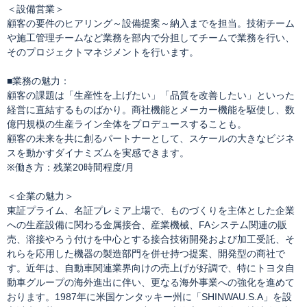
＜設備営業＞
顧客の要件のヒアリング～設備提案～納入までを担当。技術チーム
や施工管理チームなど業務を部内で分担してチームで業務を行い、
そのプロジェクトマネジメントを行います。
■業務の魅力：
顧客の課題は「生産性を上げたい」「品質を改善したい」といった
経営に直結するものばかり。商社機能とメーカー機能を駆使し、数
億円規模の生産ライン全体をプロデュースすることも。
顧客の未来を共に創るパートナーとして、スケールの大きなビジネ
スを動かすダイナミズムを実感できます。
※働き方：残業20時間程度/月
＜企業の魅力＞
東証プライム、名証プレミア上場で、ものづくりを主体とした企業
への生産設備に関わる金属接合、産業機械、FAシステム関連の販
売、溶接やろう付けを中心とする接合技術開発および加工受託、そ
れらを応用した機器の製造部門を併せ持つ提案、開発型の商社で
す。近年は、自動車関連業界向けの売上げが好調で、特にトヨタ自
動車グループの海外進出に伴い、更なる海外事業への強化を進めて
おります。1987年に米国ケンタッキー州に「SHINWAU.S.A」を設