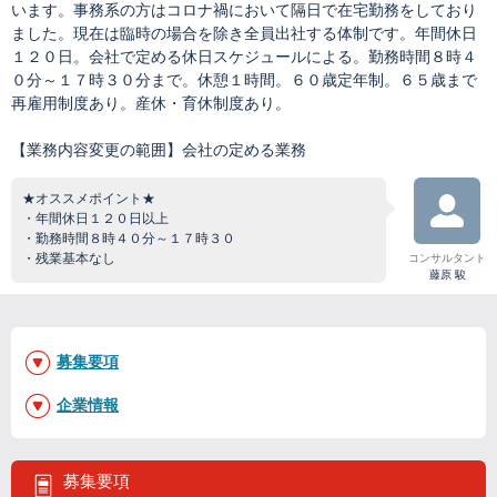
います。事務系の方はコロナ禍において隔日で在宅勤務をしており
ました。現在は臨時の場合を除き全員出社する体制です。年間休日
１２０日。会社で定める休日スケジュールによる。勤務時間８時４
０分～１７時３０分まで。休憩１時間。６０歳定年制。６５歳まで
再雇用制度あり。産休・育休制度あり。
【業務内容変更の範囲】会社の定める業務
★オススメポイント★
・年間休日１２０日以上
・勤務時間８時４０分～１７時３０
・残業基本なし
コンサルタント
藤原 駿
募集要項
企業情報
募集要項