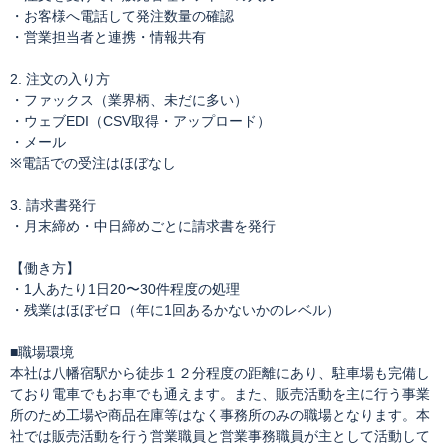
・お客様へ電話して発注数量の確認
・営業担当者と連携・情報共有
2. 注文の入り方
・ファックス（業界柄、未だに多い）
・ウェブEDI（CSV取得・アップロード）
・メール
※電話での受注はほぼなし
3. 請求書発行
・月末締め・中日締めごとに請求書を発行
【働き方】
・1人あたり1日20〜30件程度の処理
・残業はほぼゼロ（年に1回あるかないかのレベル）
■職場環境
本社は八幡宿駅から徒歩１２分程度の距離にあり、駐車場も完備し
ており電車でもお車でも通えます。また、販売活動を主に行う事業
所のため工場や商品在庫等はなく事務所のみの職場となります。本
社では販売活動を行う営業職員と営業事務職員が主として活動して