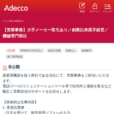
登録
ログイン
メニュー
ジョブNo.858610
【営業事務】大手メーカー取引あり／創業以来黒字経営／
機械専門商社
正社員
年間休日120日以上
女性が活躍
転勤なし
未経験可
第二新卒歓迎
非公開
産業用機器を扱う商社である当社にて、営業事務をご担当いただき
ます。
電話/メール/コミュニケーションツール等で社内外と連絡を取るなど
幅広く営業担当のサポートをお任せします。
【具体的な仕事内容】
1. 受発注業務
・注文を受けて、販売管理ソフトへの入力