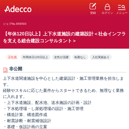
登録
ログイン
メニュー
ジョブNo.858593
【年休120日以上】上下水道施設の建築設計＜社会インフラ
を支える総合建設コンサルタント＞
正社員
年間休日120日以上
女性が活躍
転勤なし
入社実績あり
非公開
上下水道関連施設を中心とした建築設計・施工管理業務を担当しま
す。
経験やスキルに応じた案件からスタートできるため、無理なく業務
に入れます。
・上下水道施設、配水池、送水施設の計画・設計
・下水処理場・し尿処理場の設計・施工管理
・構造計算、構造図作成
・耐震診断・耐震補強設計
・基礎・仮設計画の立案