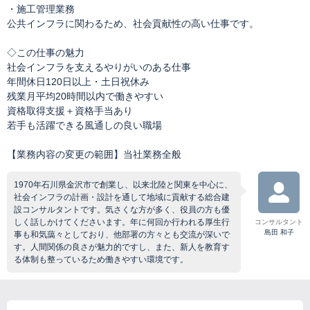
・施工管理業務
公共インフラに関わるため、社会貢献性の高い仕事です。
◇この仕事の魅力
社会インフラを支えるやりがいのある仕事
年間休日120日以上・土日祝休み
残業月平均20時間以内で働きやすい
資格取得支援＋資格手当あり
若手も活躍できる風通しの良い職場
【業務内容の変更の範囲】当社業務全般
1970年石川県金沢市で創業し、以来北陸と関東を中心に、
社会インフラの計画・設計を通して地域に貢献する総合建
設コンサルタントです。気さくな方が多く、役員の方も優
しく話しかけてくださいます。年に何回か行われる厚生行
コンサルタント
島田 和子
事も和気藹々としており、他部署の方々とも交流が深いで
す。人間関係の良さが魅力的ですし、また、新人を教育す
る体制も整っているため働きやすい環境です。