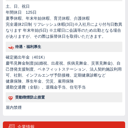
土、日、祝日
年間休日 125日
夏季休暇、年末年始休暇、育児休暇、介護休暇
完全週休2日制 リフレッシュ休暇(3日)※入社月により付与日数異
なります 年末年始(5日) ※土曜日に会議等のため出勤となる場合
がありますが、その際は振替休日を取得いただきます。
待遇・福利厚生
確定拠出年金（401K）
慶弔見舞金制度(結婚祝、出産祝、疾病見舞金、災害見舞金)、自
己啓発支援制度、ベネフィットステーション、法人契約施設利用
可、社割、インフルエンザ予防接種、定期健康診断など
健康保険、厚生年金、労災、雇用保険
通勤交通費（全額）、退職金手当、住宅手当
受動喫煙防止措置
屋内禁煙
企業情報