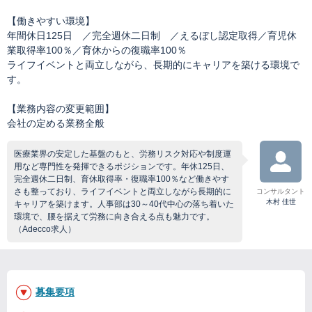
【働きやすい環境】
年間休日125日 ／完全週休二日制 ／えるぼし認定取得／育児休
業取得率100％／育休からの復職率100％
ライフイベントと両立しながら、長期的にキャリアを築ける環境で
す。
【業務内容の変更範囲】
会社の定める業務全般
医療業界の安定した基盤のもと、労務リスク対応や制度運
用など専門性を発揮できるポジションです。年休125日、
完全週休二日制、育休取得率・復職率100％など働きやす
さも整っており、ライフイベントと両立しながら長期的に
コンサルタント
木村 佳世
キャリアを築けます。人事部は30～40代中心の落ち着いた
環境で、腰を据えて労務に向き合える点も魅力です。
（Adecco求人）
募集要項