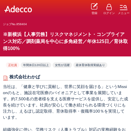
登録
ログイン
メニュー
ジョブNo.858404
※新横浜【人事労務】リスクマネジメント・コンプライア
ンス対応／調剤薬局を中心に多角経営／年休125日／育休取
得100%
正社員
年間休日120日以上
女性が活躍
産休育休取得実績あり
株式会社わかば
当社は、「健康と学びに貢献し、世界に笑顔を届ける」というMissi
onのもと、施設在宅医療のパイオニアとして事業を展開していま
す。約7,500名の患者様を支える医療サービスを提供し、安定した成
長を続けています。社員が安心して働き続けられる環境づくりにも
注力し、えるぼし認定取得、育休取得率・復職率100％を実現して
います。
組織強化に伴い、労務リスク（人事トラブル）対応の実務経験をお