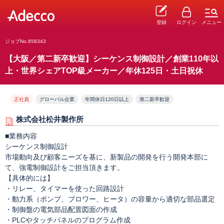
登録
ログイン
メニュー
ジョブNo.858343
【大阪／第二新卒歓迎】シーケンス制御設計／創業110年以
上・世界シェアTOP級メーカー／年休125日・土日祝休
正社員
グローバル企業
年間休日120日以上
第二新卒歓迎
株式会社松井製作所
■業務内容
シーケンス制御設計
市場動向及び顧客ニーズを基に、新製品の開発を行う開発本部に
て、強電制御設計をご担当頂きます。
【具体的には】
・リレー、タイマーを使った回路設計
・動力系（ポンプ、ブロワー、ヒータ）の容量から適切な部品選定
・制御盤の電気部品配置図面の作成
・PLCやタッチパネルのプログラム作成