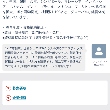
イ、中国、韓国、台湾、シンガポール、マレーシア、インドネシ
ア、ベトナム、インド、ブラジル、メキシコ、フィリピンへ拠点網
を拡大、15ヶ国50拠点、社員数1,100名と、グローバルな経営体制
を築いています。
＜教育制度・資格補助補足＞
■教育・研修制度（部門勉強会・OJT）
■資格取得奨励制度（衛生管理者・電気主任技術者など）
1912年創業、世界シェアTOPクラスを誇るプラスチック成
形用設備メーカーでの電気制御設計ポジション。顧客仕様
に合わせたオーダーメイド製品の設計を中心に、構想～試
運転まで一貫して携われる環境です。第二新卒・経験浅め
コンサルタント
笠井 万里
の方もOJTと研修で着実にスキルアップ可能です！
募集要項
企業情報