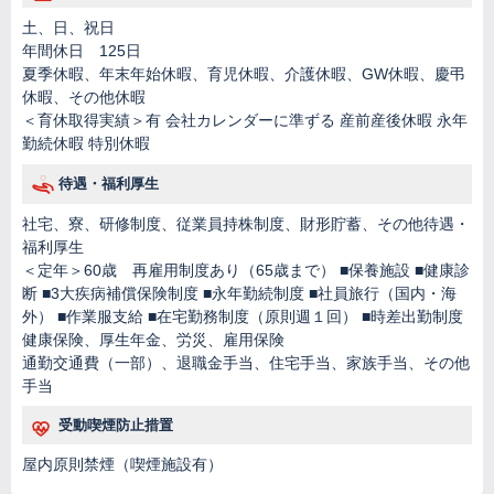
土、日、祝日
年間休日 125日
夏季休暇、年末年始休暇、育児休暇、介護休暇、GW休暇、慶弔
休暇、その他休暇
＜育休取得実績＞有 会社カレンダーに準ずる 産前産後休暇 永年
勤続休暇 特別休暇
待遇・福利厚生
社宅、寮、研修制度、従業員持株制度、財形貯蓄、その他待遇・
福利厚生
＜定年＞60歳 再雇用制度あり（65歳まで） ■保養施設 ■健康診
断 ■3大疾病補償保険制度 ■永年勤続制度 ■社員旅行（国内・海
外） ■作業服支給 ■在宅勤務制度（原則週１回） ■時差出勤制度
健康保険、厚生年金、労災、雇用保険
通勤交通費（一部）、退職金手当、住宅手当、家族手当、その他
手当
受動喫煙防止措置
屋内原則禁煙（喫煙施設有）