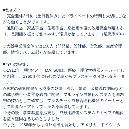
■働き方：
・完全週休2日制（土日祝休み）とプライベートの時間も大切にしな
がら働くことができます。
・通勤手当、家族手当、住宅手当、寮社宅制度の他退職金制度もあ
り、長期腰を据えて働きやすい環境が整っています。（離職率4％）
※大阪事業所全体では150人（開発部、設計部、営業部、生産管理
部、情報システム部）が在籍しています。
■当社の特徴：
◇1912年（明治45年）MATSUIは、医療・理化学機器メーカーとし
て創業し、1960年代に時代の要請からプラスチック分野へ参入しま
した。
◇素材の研究開発から樹脂の乾燥、混合、輸送、金型温度調節など
の成形機付帯装置を独自に開発、フルライン自動化システムを国内
初の技術として確立し、プラスチック成形合理化機器のメーカーと
して世界シェアトップクラスを獲得しています。
◇その後、事業基盤を拡充し、成形用設備システムのトップの地位
を益々堅固なるものとしました。
◇また、1986年からは海外進出を開始し、アメリカ、ドイツ、タ