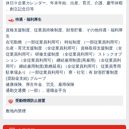
休日※企業カレンダー、年末年始、出産、育児、介護、慶弔休暇
、創立記念日等
待遇・福利厚生
資格支援制度、従業員持株制度、財形貯蓄、その他待遇・福利厚
生
在宅勤務 （一部従業員利用可） 時短制度 （一部従業員利用可）
出産・育児支援制度 （全従業員利用可） 資格取得支援制度 （全
従業員利用可） 研修支援制度 （全従業員利用可） ストックオプ
ション （全従業員利用可） 継続雇用制度(再雇用) （全従業員利
用可） 継続雇用制度(勤務延長) （全従業員利用可） 従業員専用
駐車場あり （一部従業員利用可） 寮・社宅：有 財形貯蓄制度
(奨励金支給) グループ
健康保険、厚生年金、労災、雇用保険
通勤交通費（一部）、退職金手当
受動喫煙防止措置
敷地内禁煙