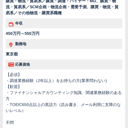
購買・物流・貿易系／購買・調達・バイヤー・MD、購買・物
流・貿易系／SCM企画・物流企画・需要予測、購買・物流・貿
易系／その他物流・購買系職種
年収
450万円～550万円
勤務地
東京都
応募資格
【必須】
・調達業務経験（2年以上）をお持ちの方(業界問わない)
【歓迎】
・ファイナンシャルアカウンティング知識、関連業務経験のある
方
・TOEIC650点以上の英語力（読み書き、メール利用に支障のな
いレベル）
不問