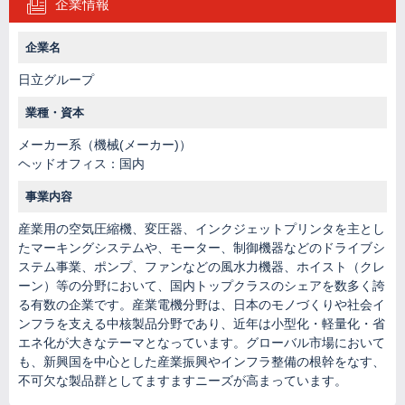
企業情報
企業名
日立グループ
業種・資本
メーカー系（機械(メーカー)）
ヘッドオフィス：国内
事業内容
産業用の空気圧縮機、変圧器、インクジェットプリンタを主とし
たマーキングシステムや、モーター、制御機器などのドライブシ
ステム事業、ポンプ、ファンなどの風水力機器、ホイスト（クレ
ーン）等の分野において、国内トップクラスのシェアを数多く誇
る有数の企業です。産業電機分野は、日本のモノづくりや社会イ
ンフラを支える中核製品分野であり、近年は小型化・軽量化・省
エネ化が大きなテーマとなっています。グローバル市場において
も、新興国を中心とした産業振興やインフラ整備の根幹をなす、
不可欠な製品群としてますますニーズが高まっています。