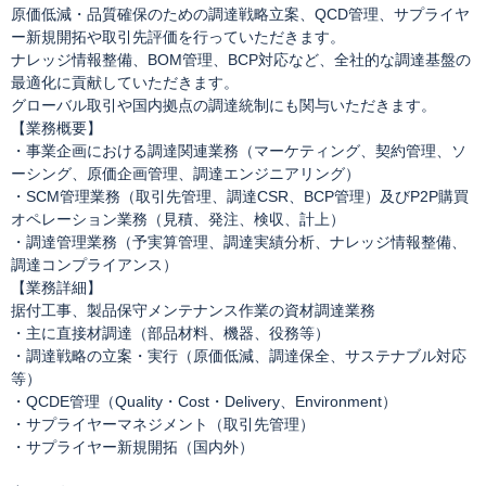
原価低減・品質確保のための調達戦略立案、QCD管理、サプライヤ
ー新規開拓や取引先評価を行っていただきます。
ナレッジ情報整備、BOM管理、BCP対応など、全社的な調達基盤の
最適化に貢献していただきます。
グローバル取引や国内拠点の調達統制にも関与いただきます。
【業務概要】
・事業企画における調達関連業務（マーケティング、契約管理、ソ
ーシング、原価企画管理、調達エンジニアリング）
・SCM管理業務（取引先管理、調達CSR、BCP管理）及びP2P購買
オペレーション業務（見積、発注、検収、計上）
・調達管理業務（予実算管理、調達実績分析、ナレッジ情報整備、
調達コンプライアンス）
【業務詳細】
据付工事、製品保守メンテナンス作業の資材調達業務
・主に直接材調達（部品材料、機器、役務等）
・調達戦略の立案・実行（原価低減、調達保全、サステナブル対応
等）
・QCDE管理（Quality・Cost・Delivery、Environment）
・サプライヤーマネジメント（取引先管理）
・サプライヤー新規開拓（国内外）