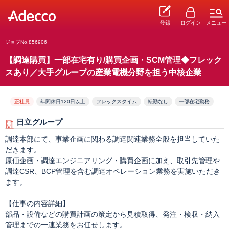
登録
ログイン
メニュー
ジョブNo.856906
【調達購買】一部在宅有り/購買企画・SCM管理◆フレック
スあり／大手グループの産業電機分野を担う中核企業
正社員
年間休日120日以上
フレックスタイム
転勤なし
一部在宅勤務
日立グループ
調達本部にて、事業企画に関わる調達関連業務全般を担当していた
だきます。
原価企画・調達エンジニアリング・購買企画に加え、取引先管理や
調達CSR、BCP管理を含む調達オペレーション業務を実施いただき
ます。
【仕事の内容詳細】
部品・設備などの購買計画の策定から見積取得、発注・検収・納入
管理までの一連業務をお任せします。