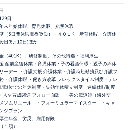
日
29日
年末年始休暇、育児休暇、介護休暇
度（5日間休暇取得奨励）・４０１K・産育休暇・介護休
日(6月10日)ほか
金（401K）、研修制度、その他待遇・福利厚生
援 産前産後休業・育児休業・子の看護休暇・親子の絆休
リーデー ・介護支援 介護休業・介護時短勤務及び介護フ
務・介護休暇 ・働き方改革 フレックスタイム制度・テレ
間単位での年休制度・失効年休積立制度・連続休暇制度
 ・人材育成関連 フォロー面談 ・美の伝道師（海外研
メソムリエール ・フォーミュラーマイスター ・キャ
ンジプラン
厚生年金、労災、雇用保険
（全額）