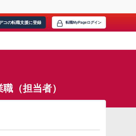
デコの転職支援に
登録
転職MyPage
ログイン
業職（担当者）