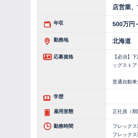
店営業、
年収
500万円
勤務地
北海道
応募資格
【必須】下
ッグストア
普通自動車
学歴
雇用形態
正社員（期
勤務時間
フレックス
フレックス