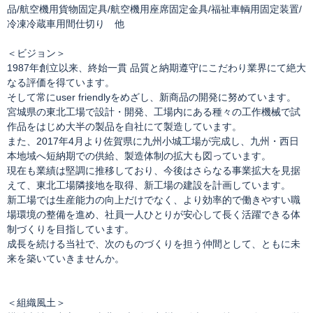
品/航空機用貨物固定具/航空機用座席固定金具/福祉車輌用固定装置/
冷凍冷蔵車用間仕切り 他
＜ビジョン＞
1987年創立以来、終始一貫 品質と納期遵守にこだわり業界にて絶大
なる評価を得ています。
そして常にuser friendlyをめざし、新商品の開発に努めています。
宮城県の東北工場で設計・開発、工場内にある種々の工作機械で試
作品をはじめ大半の製品を自社にて製造しています。
また、2017年4月より佐賀県に九州小城工場が完成し、九州・西日
本地域へ短納期での供給、製造体制の拡大も図っています。
現在も業績は堅調に推移しており、今後はさらなる事業拡大を見据
えて、東北工場隣接地を取得、新工場の建設を計画しています。
新工場では生産能力の向上だけでなく、より効率的で働きやすい職
場環境の整備を進め、社員一人ひとりが安心して長く活躍できる体
制づくりを目指しています。
成長を続ける当社で、次のものづくりを担う仲間として、ともに未
来を築いていきませんか。
＜組織風土＞