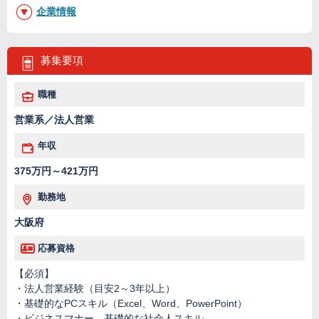
企業情報
募集要項
職種
営業系／法人営業
年収
375万円～421万円
勤務地
大阪府
応募資格
【必須】
・法人営業経験（目安2～3年以上）
・基礎的なPCスキル（Excel、Word、PowerPoint）
・ビジネスマナー、基礎的な社会人スキル