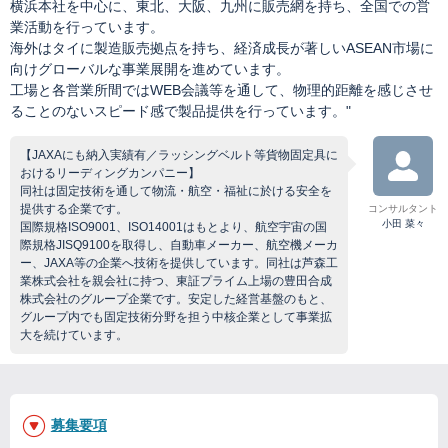
横浜本社を中心に、東北、大阪、九州に販売網を持ち、全国での営
業活動を行っています。
海外はタイに製造販売拠点を持ち、経済成長が著しいASEAN市場に
向けグローバルな事業展開を進めています。
工場と各営業所間ではWEB会議等を通して、物理的距離を感じさせ
ることのないスピード感で製品提供を行っています。"
【JAXAにも納入実績有／ラッシングベルト等貨物固定具に
おけるリーディングカンパニー】
同社は固定技術を通して物流・航空・福祉に於ける安全を
提供する企業です。
コンサルタント
小田 菜々
国際規格ISO9001、ISO14001はもとより、航空宇宙の国
際規格JISQ9100を取得し、自動車メーカー、航空機メーカ
ー、JAXA等の企業へ技術を提供しています。同社は芦森工
業株式会社を親会社に持つ、東証プライム上場の豊田合成
株式会社のグループ企業です。安定した経営基盤のもと、
グループ内でも固定技術分野を担う中核企業として事業拡
大を続けています。
募集要項