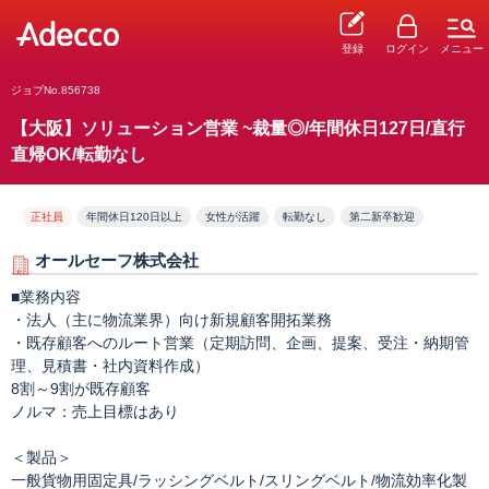
登録
ログイン
メニュー
ジョブNo.856738
【大阪】ソリューション営業 ~裁量◎/年間休日127日/直行
直帰OK/転勤なし
正社員
年間休日120日以上
女性が活躍
転勤なし
第二新卒歓迎
オールセーフ株式会社
■業務内容
・法人（主に物流業界）向け新規顧客開拓業務
・既存顧客へのルート営業（定期訪問、企画、提案、受注・納期管
理、見積書・社内資料作成）
8割～9割が既存顧客
ノルマ：売上目標はあり
＜製品＞
一般貨物用固定具/ラッシングベルト/スリングベルト/物流効率化製