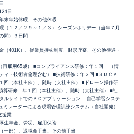
日
24日
年末年始休暇、その他休暇
暇（１２／２９～１／３） シーズンホリデー（当年７月
の間）３日間
金（401K）、従業員持株制度、財形貯蓄、その他待遇・
歳（再雇用65歳） ■コンプライアンス研修：年１回 （情
ティ・技術者倫理含む） ■技術研修：年２回 ■３ＤＣＡ
１回（本社主催）、随時（支社主催） ■ドローン操作研
■積算研修：年１回（本社主催）、随時（支社主催） ■社
タルサイトでのＰＣアプリケーション 自己学習システ
シュミレーターによる現場管理訓練システム（自社開発）
支援業
厚生年金、労災、雇用保険
（一部）、退職金手当、その他手当