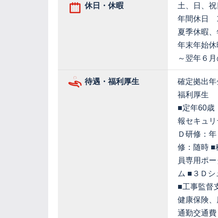
休日・休暇
土、日、祝
年間休日 1
夏季休暇、
年末年始休
～翌年６月
待遇・福利厚生
確定拠出年
福利厚生
■定年60
報セキュリ
Ｄ研修：年
修：随時 
員専用ポー
ム ■３Ｄ
■工事監督
健康保険、
通勤交通費