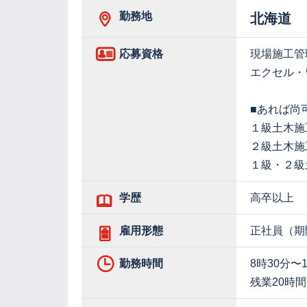
勤務地
北海道
応募資格
現場施工管
エクセル・
■あれば尚
１級土木施
２級土木施
１級・２級
学歴
高卒以上
雇用形態
正社員（期
勤務時間
8時30分〜
残業20時間