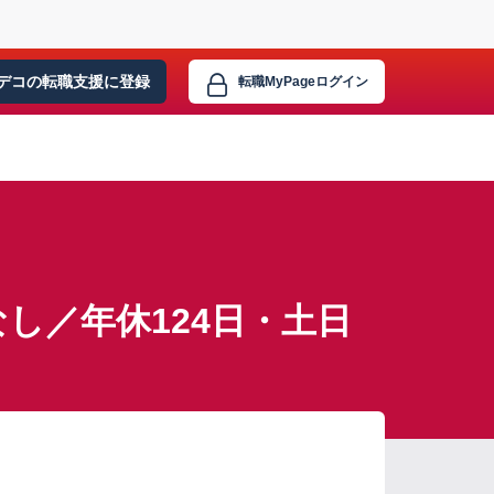
デコの転職支援に
登録
転職MyPage
ログイン
し／年休124日・土日