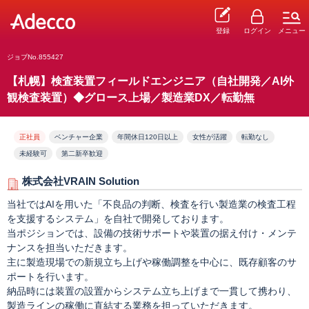
登録
ログイン
メニュー
ジョブNo.855427
【札幌】検査装置フィールドエンジニア（自社開発／AI外
観検査装置）◆グロース上場／製造業DX／転勤無
正社員
ベンチャー企業
年間休日120日以上
女性が活躍
転勤なし
未経験可
第二新卒歓迎
株式会社VRAIN Solution
当社ではAIを用いた「不良品の判断、検査を行い製造業の検査工程
を支援するシステム」を自社で開発しております。
当ポジションでは、設備の技術サポートや装置の据え付け・メンテ
ナンスを担当いただきます。
主に製造現場での新規立ち上げや稼働調整を中心に、既存顧客のサ
ポートを行います。
納品時には装置の設置からシステム立ち上げまで一貫して携わり、
製造ラインの稼働に直結する業務を担っていただきます。