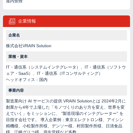
屋内禁煙
企業情報
企業名
株式会社VRAIN Solution
業種・資本
IT・通信系（システムインテグレータ）、IT・通信系（ソフトウ
ェア・SaaS）、IT・通信系（ITコンサルティング）
ヘッドオフィス：国内
事業内容
製造業向け AI サービスの提供 VRAIN Solutionとは 2024年2月に
創業から4年で上場した「モノづくりのあり方を変え、世界を変
えていく」をミッションに、 ”製造現場のインテグレーター” を
目指す会社です。 導入企業例：東京エレクトロン様、アイシン
精機様、小松製作所様、デンソー様、村田製作所様、日清食品
様、江崎グリコ様、資生堂様など多数。