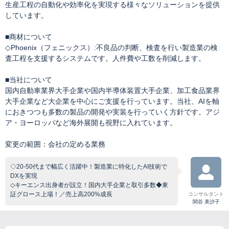
生産工程の自動化や効率化を実現する様々なソリューションを提供
しています。
■商材について
◇Phoenix（フェニックス）:不良品の判断、検査を行い製造業の検
査工程を支援するシステムです。人件費や工数を削減します。
■当社について
国内自動車業界大手企業や国内半導体装置大手企業、加工食品業界
大手企業など大企業を中心にご支援を行っています。当社、AIを軸
におきつつも多数の製品の開発や実装を行っていく方針です。アジ
ア・ヨーロッパなど海外展開も視野に入れています。
変更の範囲：会社の定める業務
◇20-50代まで幅広く活躍中！製造業に特化したAI技術で
DXを実現
◇キーエンス出身者が設立！国内大手企業と取引多数◆東
証グロース上場！／売上高200%成長
コンサルタント
関谷 美沙子