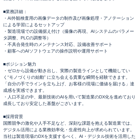
■業務詳細：
・AI外観検査用の画像データの制作及び画像処理・アノテーション
による学習によるセットアップ
・製造現場での設備据え付け（撮像の再現、AIシステムのパラメー
タ調整、PLCの調整等）
・不具合発生時のメンテナンス対応、設備改善サポート
・顧客へのAIソフトウェアの操作説明や運用サポート
■ポジション魅力
・ゼロから設備が動き出し、実際の製造ラインとして機能してい
く“モノづくりの始動” に立ち会える貴重な瞬間を経験できます。
「自分の手でラインを立ち上げ、お客様の現場に価値を届ける」達
成感を実感できます。
・人口不足の中、最新技術のAIを用いて製造業のDX化を進めており
成長しており安定した基盤がございます。
■採用背景
国際競争の激化や人手不足など、深刻な課題を抱える製造業では、
デジタル活用による業務効率化・生産性向上が求められています。
当社は製造現場のDXを支援するべく、AI・デジタル技術を活用した