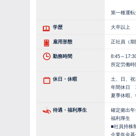
第一種運転
学歴
大卒以上
雇用形態
正社員（期
勤務時間
8:45～17:3
所定労働時
休日・休暇
土、日、祝
年間休日 1
夏季休暇、
待遇・福利厚生
確定拠出年
福利厚生
■社員持株
企業年金基