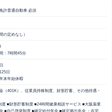
免許普通自動車 必須
間の定めなし）
0
間：7時間45分
日
25日
年末年始休暇
金（401K）、従業員持株制度、財形貯蓄、その他待遇・
制度 ■財形貯蓄制度 ■24時間健康相談サービス ■大阪薬業
金 ■自己啓発制度 ■確定給付年金 ■確定拠出年金 ・在宅