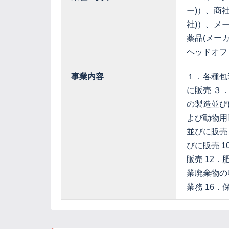
ー)）、商
社)）、メ
薬品(メー
ヘッドオフ
事業内容
１．各種包
に販売 ３
の製造並び
よび動物用
並びに販売
びに販売 
販売 12．
業廃棄物の
業務 16