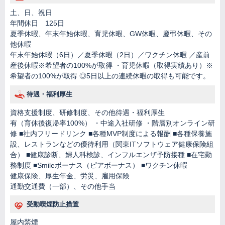
土、日、祝日
年間休日 125日
夏季休暇、年末年始休暇、育児休暇、GW休暇、慶弔休暇、その
他休暇
年末年始休暇（6日）／夏季休暇（2日）／ワクチン休暇 ／産前
産後休暇※希望者の100%が取得 ・育児休暇（取得実績あり）※
希望者の100%が取得 ◎5日以上の連続休暇の取得も可能です。
待遇・福利厚生
資格支援制度、研修制度、その他待遇・福利厚生
有（育休後復帰率100%） ・中途入社研修 ・階層別オンライン研
修 ■社内フリードリンク ■各種MVP制度による報酬 ■各種保養施
設、レストランなどの優待利用（関東ITソフトウェア健康保険組
合） ■健康診断、婦人科検診、インフルエンザ予防接種 ■在宅勤
務制度 ■Smileボーナス（ピアボーナス） ■ワクチン休暇
健康保険、厚生年金、労災、雇用保険
通勤交通費（一部）、その他手当
受動喫煙防止措置
屋内禁煙