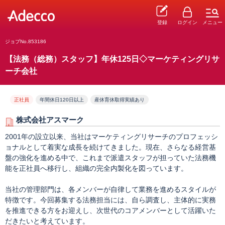
登録
ログイン
メニュー
ジョブNo.853186
【法務（総務）スタッフ】年休125日◇マーケティングリサ
ーチ会社
正社員
年間休日120日以上
産休育休取得実績あり
株式会社アスマーク
2001年の設立以来、当社はマーケティングリサーチのプロフェッシ
ョナルとして着実な成長を続けてきました。現在、さらなる経営基
盤の強化を進める中で、これまで派遣スタッフが担っていた法務機
能を正社員へ移行し、組織の完全内製化を図っています。
当社の管理部門は、各メンバーが自律して業務を進めるスタイルが
特徴です。今回募集する法務担当には、自ら調査し、主体的に実務
を推進できる方をお迎えし、次世代のコアメンバーとして活躍いた
だきたいと考えています。