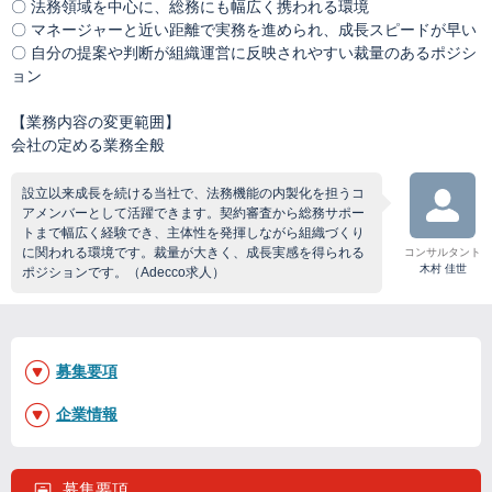
〇 法務領域を中心に、総務にも幅広く携われる環境
〇 マネージャーと近い距離で実務を進められ、成長スピードが早い
〇 自分の提案や判断が組織運営に反映されやすい裁量のあるポジシ
ョン
【業務内容の変更範囲】
会社の定める業務全般
設立以来成長を続ける当社で、法務機能の内製化を担うコ
アメンバーとして活躍できます。契約審査から総務サポー
トまで幅広く経験でき、主体性を発揮しながら組織づくり
に関われる環境です。裁量が大きく、成長実感を得られる
コンサルタント
木村 佳世
ポジションです。（Adecco求人）
募集要項
企業情報
募集要項