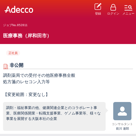
登録
ログイン
メニュー
ジョブNo.852811
医療事務（岸和田市）
正社員
非公開
調剤薬局での受付その他医療事務全般
処方箋のレセコン入力等
【変更範囲：変更なし】
調剤・福祉事業の他、健康関連企業とのコラボレート事
業、医療関係開業・転職支援事業、ゲノム事業等、様々な
事業を展開する大阪本社の企業
コンサルタント
前川 達郎