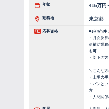
年収
415万円
勤務地
東京都
応募資格
■必須条件
・月次決算
※補助業務
も可
・部下の方
＼こんな方
・上場大手
・パンとい
方
・人間関係
学歴
大学院、大