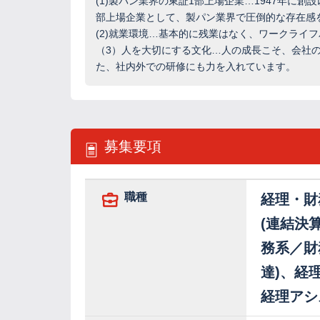
(1)製パン業界の東証1部上場企業…1947年
部上場企業として、製パン業界で圧倒的な存在感
(2)就業環境…基本的に残業はなく、ワークライ
（3）人を大切にする文化…人の成長こそ、会社
た、社内外での研修にも力を入れています。
募集要項
職種
経理・財
(連結決
務系／財
達)、経
経理アシ