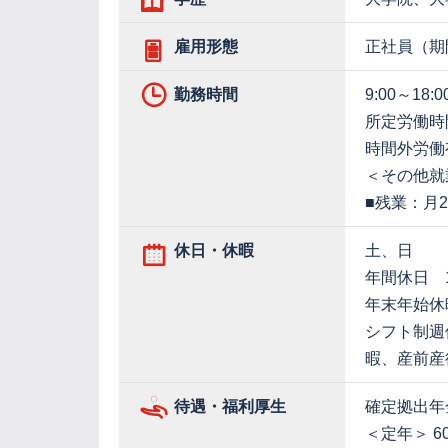
雇用形態
正社員（期
勤務時間
9:00～18:0
所定労働時
時間外労働
＜その他就
■残業：月
休日・休暇
土、日
年間休日 1
年末年始休
シフト制週
暇、産前産
待遇・福利厚生
確定拠出年
＜定年＞ 