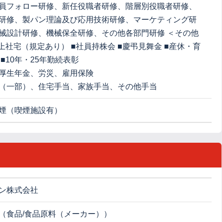
員フォロー研修、新任役職者研修、階層別役職者研修、
研修、製パン理論及び応用技術研修、マーケティング研
械設計研修、機械保全研修、その他各部門研修 ＜その他
借上社宅（規定あり） ■社員持株会 ■慶弔見舞金 ■産休・育
■10年・25年勤続表彰
厚生年金、労災、雇用保険
（一部）、住宅手当、家族手当、その他手当
煙（喫煙施設有）
ン株式会社
（食品/食品原料（メーカー））