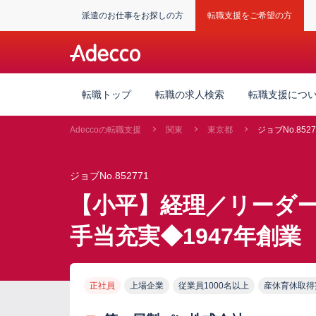
派遣のお仕事をお探しの方
転職支援をご希望の方
転職トップ
転職の求人検索
転職支援につ
Adeccoの転職支援
関東
東京都
ジョブNo.8527
ジョブNo.852771
【小平】経理／リーダー
手当充実◆1947年創業
正社員
上場企業
従業員1000名以上
産休育休取得