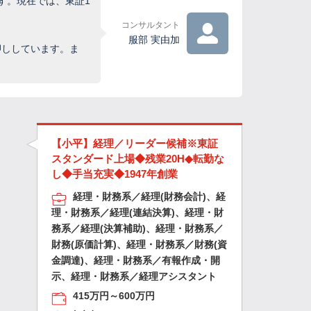
す。現在では、東証1
コンサルタント
服部 実由加
押ししています。ま
【小平】経理／リーダー候補※東証
スタンダード上場◆残業20H◆転勤な
し◆手当充実◆1947年創業
経理・財務系／経理(財務会計)、経
理・財務系／経理(連結決算)、経理・財
務系／経理(決算補助)、経理・財務系／
財務(原価計算)、経理・財務系／財務(資
金調達)、経理・財務系／有報作成・開
示、経理・財務系／経理アシスタント
415万円～600万円