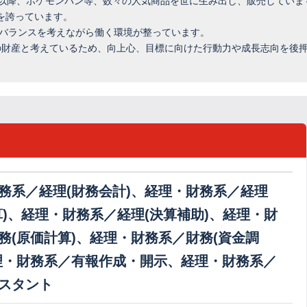
に創設以降、ポケモンパン等、数々の人気商品を世に生み出し、販売していま
を誇っています。
フバランスを考えながら働く環境が整っています。
の財産と考えているため、向上心、目標に向けた行動力や成長志向を後
務系／経理(財務会計)、経理・財務系／経理
算)、経理・財務系／経理(決算補助)、経理・財
務(原価計算)、経理・財務系／財務(資金調
理・財務系／有報作成・開示、経理・財務系／
スタント