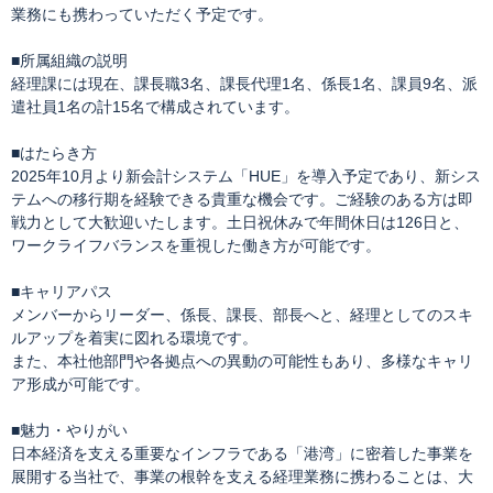
業務にも携わっていただく予定です。
■所属組織の説明
経理課には現在、課長職3名、課長代理1名、係長1名、課員9名、派
遣社員1名の計15名で構成されています。
■はたらき方
2025年10月より新会計システム「HUE」を導入予定であり、新シス
テムへの移行期を経験できる貴重な機会です。ご経験のある方は即
戦力として大歓迎いたします。土日祝休みで年間休日は126日と、
ワークライフバランスを重視した働き方が可能です。
■キャリアパス
メンバーからリーダー、係長、課長、部長へと、経理としてのスキ
ルアップを着実に図れる環境です。
また、本社他部門や各拠点への異動の可能性もあり、多様なキャリ
ア形成が可能です。
■魅力・やりがい
日本経済を支える重要なインフラである「港湾」に密着した事業を
展開する当社で、事業の根幹を支える経理業務に携わることは、大