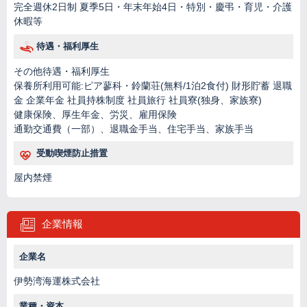
完全週休2日制 夏季5日・年末年始4日・特別・慶弔・育児・介護
休暇等
待遇・福利厚生
その他待遇・福利厚生
保養所利用可能:ピア蓼科・鈴蘭荘(無料/1泊2食付) 財形貯蓄 退職
金 企業年金 社員持株制度 社員旅行 社員寮(独身、家族寮)
健康保険、厚生年金、労災、雇用保険
通勤交通費（一部）、退職金手当、住宅手当、家族手当
受動喫煙防止措置
屋内禁煙
企業情報
企業名
伊勢湾海運株式会社
業種・資本