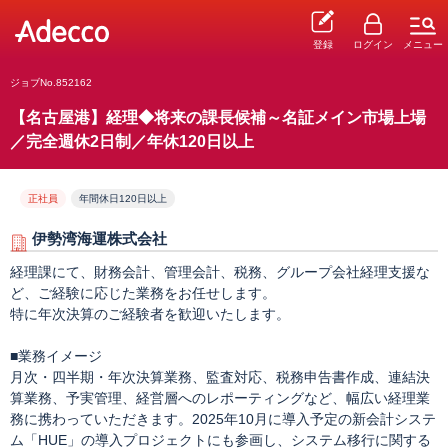
登録
ログイン
メニュー
ジョブNo.852162
【名古屋港】経理◆将来の課長候補～名証メイン市場上場
／完全週休2日制／年休120日以上
正社員
年間休日120日以上
伊勢湾海運株式会社
経理課にて、財務会計、管理会計、税務、グループ会社経理支援な
ど、ご経験に応じた業務をお任せします。
特に年次決算のご経験者を歓迎いたします。
■業務イメージ
月次・四半期・年次決算業務、監査対応、税務申告書作成、連結決
算業務、予実管理、経営層へのレポーティングなど、幅広い経理業
務に携わっていただきます。2025年10月に導入予定の新会計システ
ム「HUE」の導入プロジェクトにも参画し、システム移行に関する