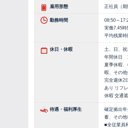
雇用形態
正社員（期
勤務時間
08:50～17:
実働7.45
平均残業時
休日・休暇
土、日、祝
年間休日 1
夏季休暇、
暇、その他
完全週休2
あり リフ
休暇 交通
待遇・福利厚生
確定拠出年
蓄、その他
■全従業員