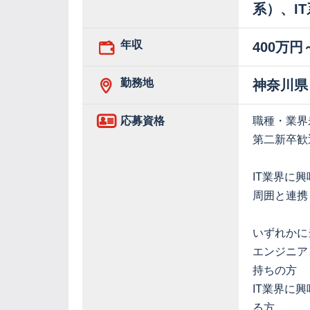
系）、I
年収
400万円
勤務地
神奈川県
応募資格
職種・業界
第二新卒歓
IT業界に
周囲と連携
いずれかに
エンジニア
持ちの方
IT業界に
る方