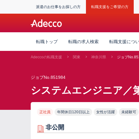
派遣のお仕事をお探しの方
転職支援をご希望の方
転職トップ
転職の求人検索
転職支援につ
Adeccoの転職支援
関東
神奈川県
ジョブNo.85
ジョブNo.851984
システムエンジニア／第
正社員
年間休日120日以上
女性が活躍
未経験可
非公開