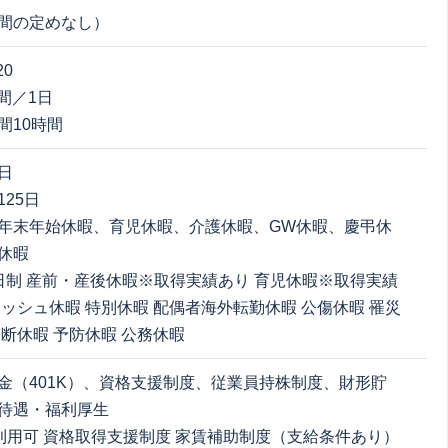
間の定めなし）
20
時間／1日
間10時間
日
25日
年末年始休暇、育児休暇、介護休暇、GW休暇、慶弔休
休暇
日制 産前・産後休暇※取得実績あり 育児休暇※取得実績
レッシュ休暇 特別休暇 配偶者海外転勤休暇 公傷休暇 罹災
遮断休暇 予防休暇 公務休暇
金（401K）、資格支援制度、従業員持株制度、財形貯
待遇・福利厚生
利用可 資格取得支援制度 家賃補助制度（支給条件あり）