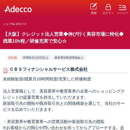
登録
ログイン
メニュー
ジョブNo.851717
【大阪】クレジット法人営業◆伸び行く美容市場に特化◆
残業10h程／研修充実で安心☆
正社員
年間休日120日以上
産休育休取得実績あり
ＣＢＳフィナンシャルサービス株式会社
未経験歓迎/残業月10時間程度/充実した研修制度
法人営業職として、美容業界や教育業界の企業へのショッピングク
レジットの提案営業を担当していただきます。
新規取引先の開拓や既存取引先との関係構築を通じて、当社のサー
ビスを広めていただきます。
・美容業界や教育業界への営業活動や新規取引先の開拓
※お客様からの関心や問い合わせを待ってからアプローチする、反