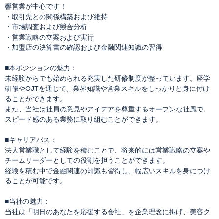
響営業が中心です！
・取引先との関係構築および維持
・市場調査および競合分析
・営業戦略の立案および実行
・加盟店の決算書の確認および金融関連知識の習得
■本ポジションの魅力：
未経験からでも始められる充実した研修制度が整っています。座学
研修やOJTを通じて、業界知識や営業スキルをしっかりと身に付け
ることができます。
また、当社は社員の意見やアイデアを尊重するオープンな社風で、
スピード感のある業務に取り組むことができます。
■キャリアパス：
法人営業職として経験を積むことで、将来的には営業戦略の立案や
チームリーダーとしての役割を担うことができます。
経験を積む中で金融関連の知識も習得し、幅広いスキルを身につけ
ることが可能です。
■当社の魅力：
当社は「明日のあなたを応援する会社」を企業理念に掲げ、美容ク