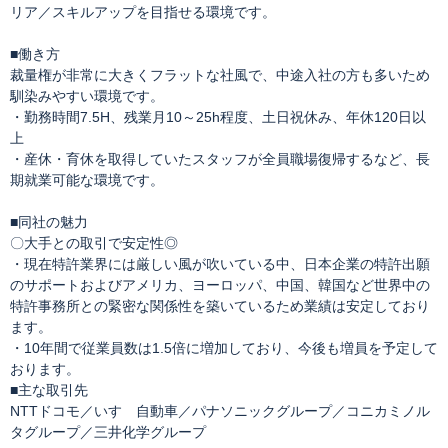
リア／スキルアップを目指せる環境です。
■働き方
裁量権が非常に大きくフラットな社風で、中途入社の方も多いため
馴染みやすい環境です。
・勤務時間7.5H、残業月10～25h程度、土日祝休み、年休120日以
上
・産休・育休を取得していたスタッフが全員職場復帰するなど、長
期就業可能な環境です。
■同社の魅力
〇大手との取引で安定性◎
・現在特許業界には厳しい風が吹いている中、日本企業の特許出願
のサポートおよびアメリカ、ヨーロッパ、中国、韓国など世界中の
特許事務所との緊密な関係性を築いているため業績は安定しており
ます。
・10年間で従業員数は1.5倍に増加しており、今後も増員を予定して
おります。
■主な取引先
NTTドコモ／いすゞ自動車／パナソニックグループ／コニカミノル
タグループ／三井化学グループ