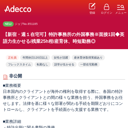
登録
ログイン
メニュー
NEW
ジョブNo.851185
【新宿・週１在宅可】特許事務所の外国事務※面接1回◆英
語力生かせる/残業25h程/産育休、時短勤務◎
正社員
年間休日120日以上
女性が活躍
産休育休取得実績あり
フレックスタイム
転勤なし
語学が生かせる
一部在宅勤務
非公開
■業務概要
日本国内のクライアントが海外の権利を取得する際に、各国の特許
事務所とクライアントとの間の様々な業務を担う、外国事務をお任
せします。法律を基に様々な部署が関わる手続を期限どおりにコン
トロールし、クライアントを手続面から支援する業務です。
■業務詳細
・特許出願に関る書類の準備