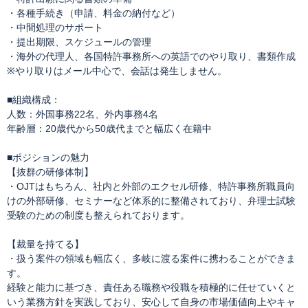
・各種手続き（申請、料金の納付など）
・中間処理のサポート
・提出期限、スケジュールの管理
・海外の代理人、各国特許事務所への英語でのやり取り、書類作成
※やり取りはメール中心で、会話は発生しません。
■組織構成：
人数：外国事務22名、外内事務4名
年齢層：20歳代から50歳代までと幅広く在籍中
■ポジションの魅力
【抜群の研修体制】
・OJTはもちろん、社内と外部のエクセル研修、特許事務所職員向
けの外部研修、セミナーなど体系的に整備されており、弁理士試験
受験のための制度も整えられております。
【裁量を持てる】
・扱う案件の領域も幅広く、多岐に渡る案件に携わることができま
す。
経験と能力に基づき、責任ある職務や役職を積極的に任せていくと
いう業務方針を実践しており、安心して自身の市場価値向上やキャ