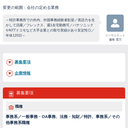
変更の範囲：会社の定める業務
～特許事務所での外内、外国事務経験者歓迎／英語力を生
かして活躍／フレックス、週1在宅勤務可／パナソニック
やNTTドコモなど大手企業との取引実績があり安定性◎／
年休120日～
コンサルタント
藤島 雪乃
募集要項
企業情報
募集要項
職種
事務系／一般事務・OA事務、法務・知財／特許、事務系／その
他事務系職種