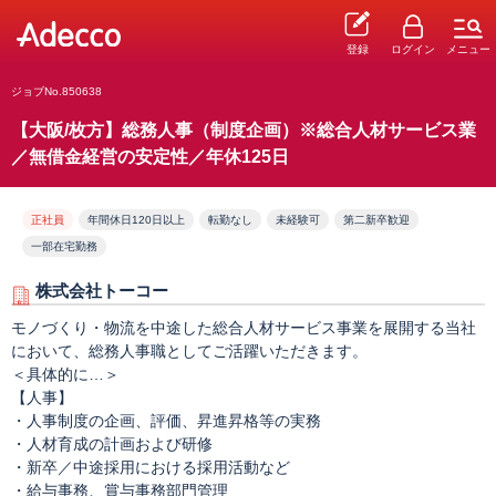
登録
ログイン
メニュー
ジョブNo.850638
【大阪/枚方】総務人事（制度企画）※総合人材サービス業
／無借金経営の安定性／年休125日
正社員
年間休日120日以上
転勤なし
未経験可
第二新卒歓迎
一部在宅勤務
株式会社トーコー
モノづくり・物流を中途した総合人材サービス事業を展開する当社
において、総務人事職としてご活躍いただきます。
＜具体的に…＞
【人事】
・人事制度の企画、評価、昇進昇格等の実務
・人材育成の計画および研修
・新卒／中途採用における採用活動など
・給与事務、賞与事務部門管理