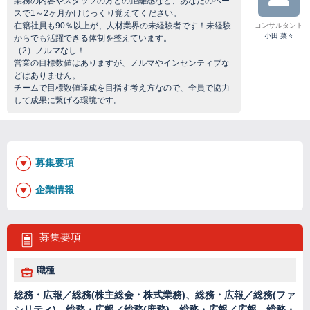
業務の内容やスタッフの方との距離感など、あなたのペー
スで1～2ヶ月かけじっくり覚えてください。
在籍社員も90％以上が、人材業界の未経験者です！未経験
コンサルタント
小田 菜々
からでも活躍できる体制を整えています。
（2）ノルマなし！
営業の目標数値はありますが、ノルマやインセンティブな
どはありません。
チームで目標数値達成を目指す考え方なので、全員で協力
して成果に繋げる環境です。
募集要項
企業情報
募集要項
職種
総務・広報／総務(株主総会・株式業務)、総務・広報／総務(ファ
シリティ)、総務・広報／総務(庶務)、総務・広報／広報、総務・