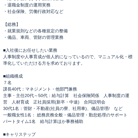
・退職金制度の運用実務
・社会保険、労働行政対応など
【総務】
・就業規則などの各種規定の整備
・備品、車両、管財の管理業務
■入社後にお任せしたい業務
人事制度や人事育成が俗人的になっているので、マニュアル化・標
準化していただける方を求めております。
■組織構成
７名
課長40代：マネジメント・他部門兼務
主事・主任20代～50代：給与計算 社会保険関係 人事制度の運
営 人材育成 正社員採用(新卒・中途) 合同説明会
30代1名：管財・不動産(社員の寮、社用車)、備品管理/ など
一般職女性1名： 総務庶務全般・備品管理・勤怠処理のサポート
パートタイム1名 給与計算ほか事務補助
■キャリステップ