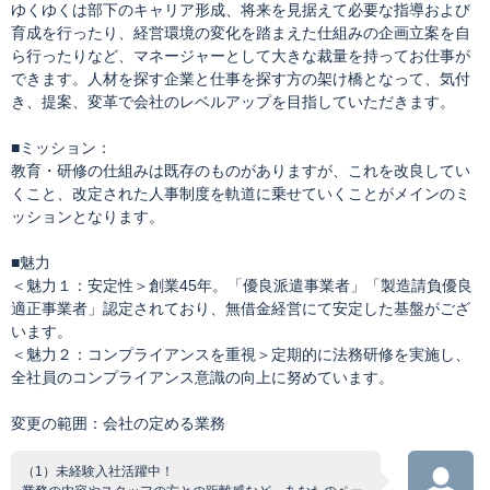
ゆくゆくは部下のキャリア形成、将来を見据えて必要な指導および
育成を行ったり、経営環境の変化を踏まえた仕組みの企画立案を自
ら行ったりなど、マネージャーとして大きな裁量を持ってお仕事が
できます。人材を探す企業と仕事を探す方の架け橋となって、気付
き、提案、変革で会社のレベルアップを目指していただきます。
■ミッション：
教育・研修の仕組みは既存のものがありますが、これを改良してい
くこと、改定された人事制度を軌道に乗せていくことがメインのミ
ッションとなります。
■魅力
＜魅力１：安定性＞創業45年。「優良派遣事業者」「製造請負優良
適正事業者」認定されており、無借金経営にて安定した基盤がござ
います。
＜魅力２：コンプライアンスを重視＞定期的に法務研修を実施し、
全社員のコンプライアンス意識の向上に努めています。
変更の範囲：会社の定める業務
（1）未経験入社活躍中！