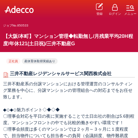
登録
ログイン
メニュー
ジョブNo.850533
【大阪/本町】マンション管理◆転勤無し/月残業平均20H程
度/年休121(土日祝)/三井不動産G
正社員
産休育休取得実績あり
三井不動産レジデンシャルサービス関西株式会社
三井不動産系の分譲マンションにおける管理運営のコンサルティン
グ業務を中心に、分譲マンションの管理組合への対応までをお任せ
致します。
◆◇◆◇魅力ポイント◇◆◇◆
〇理事会対応を平日の夜に実施することで土日出社の割合は5.6割程
度。マンションフロントの中でも比較的働きやすい環境です！
〇理事会頻度は多くのマンションでは２ヶ月～３ヶ月に１度程度
で、担当物件についても担当者への負荷（会議頻度、物件難易度