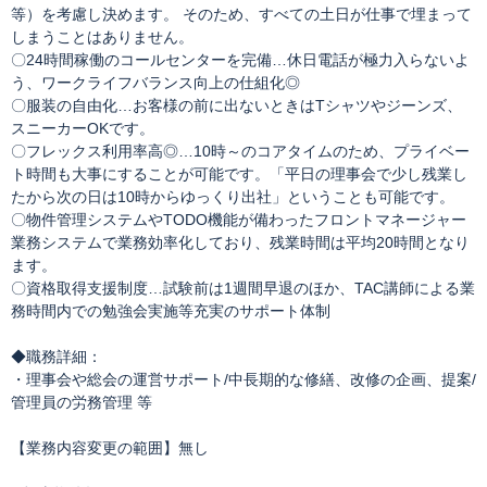
等）を考慮し決めます。 そのため、すべての土日が仕事で埋まって
しまうことはありません。
〇24時間稼働のコールセンターを完備…休日電話が極力入らないよ
う、ワークライフバランス向上の仕組化◎
〇服装の自由化…お客様の前に出ないときはTシャツやジーンズ、
スニーカーOKです。
〇フレックス利用率高◎…10時～のコアタイムのため、プライベー
ト時間も大事にすることが可能です。「平日の理事会で少し残業し
たから次の日は10時からゆっくり出社」ということも可能です。
〇物件管理システムやTODO機能が備わったフロントマネージャー
業務システムで業務効率化しており、残業時間は平均20時間となり
ます。
〇資格取得支援制度…試験前は1週間早退のほか、TAC講師による業
務時間内での勉強会実施等充実のサポート体制
◆職務詳細：
・理事会や総会の運営サポート/中長期的な修繕、改修の企画、提案/
管理員の労務管理 等
【業務内容変更の範囲】無し