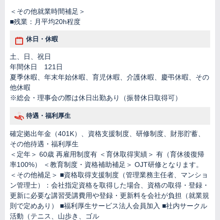
＜その他就業時間補足＞
■残業：月平均20h程度
休日・休暇
土、日、祝日
年間休日 121日
夏季休暇、年末年始休暇、育児休暇、介護休暇、慶弔休暇、その
他休暇
※総会・理事会の際は休日出勤あり（振替休日取得可）
待遇・福利厚生
確定拠出年金（401K）、資格支援制度、研修制度、財形貯蓄、
その他待遇・福利厚生
＜定年＞ 60歳 再雇用制度有 ＜育休取得実績＞ 有（育休後復帰
率100%） ＜教育制度・資格補助補足＞ OJT研修となります。
＜その他補足＞ ■資格取得支援制度（管理業務主任者、マンショ
ン管理士）：会社指定資格を取得した場合、資格の取得・登録・
更新に必要な講習受講費用や登録・更新料を会社が負担（就業規
則で定めあり） ■福利厚生サービス法人会員加入 ■社内サークル
活動（テニス、山歩き、ゴル