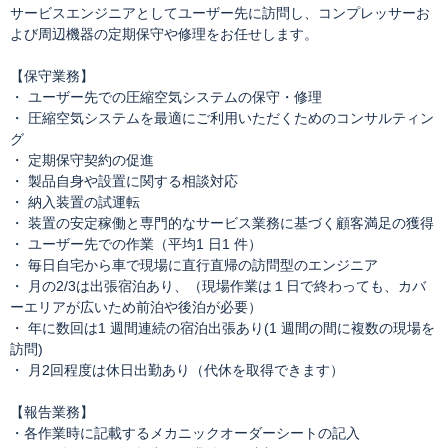
サービスエンジニアとしてユーザー先に訪問し、コンプレッサーお
よび周辺機器の定期保守や修理をお任せします。
【保守業務】
・ ユーザー先での圧縮空気システムの保守・修理
・ 圧縮空気システムを最適にご利用いただくためのコンサルティン
グ
・ 定期保守契約の促進
・ 製品自身や設置に関する相談対応
・ 納入装置の試運転
・ 装置の安定稼働と専門的なサービス業務に基づく顧客満足の獲得
・ ユーザー先での作業（平均1 日1 件）
・ 毎日自宅から車で現場に直行直帰の訪問型のエンジニア
・ 月の2/3は出張宿泊あり、（現場作業は１日で終わっても、カバ
ーエリアが広いため前泊や後泊が必要）
・ 年に数回は1 週間連続の宿泊出張あり(1 週間の間に複数の現場を
訪問)
・ 月2回程度は休日出勤あり（代休を取得できます）
【報告業務】
・各作業時に記載するメカニックオーダーシートの記入