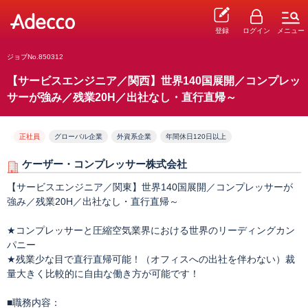
登録
ログイン
メニュー
ジョブNo.850312
【サービスエンジニア／関西】世界140国展開／コンプレッ
サーが強み／残業20H／出社なし・直行直帰～
正社員
グローバル企業
外資系企業
年間休日120日以上
ケーザー・コンプレッサー株式会社
【サービスエンジニア／関東】世界140国展開／コンプレッサーが
強み／残業20H／出社なし・直行直帰～
★コンプレッサーと圧縮空気業界における世界のリーディングカン
パニー
★残業少な目で直行直帰可能！（オフィスへの出社を伴わない）裁
量大きく比較的に自由な働き方が可能です！
■職務内容：