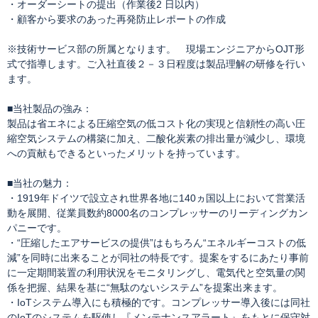
・オーダーシートの提出（作業後2 日以内）
・顧客から要求のあった再発防止レポートの作成
※技術サービス部の所属となります。 現場エンジニアからOJT形
式で指導します。ご入社直後２－３日程度は製品理解の研修を行い
ます。
■当社製品の強み：
製品は省エネによる圧縮空気の低コスト化の実現と信頼性の高い圧
縮空気システムの構築に加え、二酸化炭素の排出量が減少し、環境
への貢献もできるといったメリットを持っています。
■当社の魅力：
・1919年ドイツで設立され世界各地に140ヵ国以上において営業活
動を展開、従業員数約8000名のコンプレッサーのリーディングカン
パニーです。
・“圧縮したエアサービスの提供”はもちろん“エネルギーコストの低
減”を同時に出来ることが同社の特長です。提案をするにあたり事前
に一定期間装置の利用状況をモニタリングし、電気代と空気量の関
係を把握、結果を基に“無駄のないシステム”を提案出来ます。
・IoTシステム導入にも積極的です。コンプレッサー導入後には同社
のIoTのシステムを駆使し『メンテナンスアラート』をもとに保守対