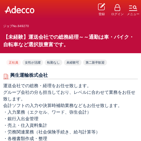
登録
ログイン
メニュー
ジョブNo.849270
【未経験】運送会社での総務経理～～通勤は車・バイク・
自転車など選択肢豊富です。
正社員
女性が活躍
転勤なし
未経験可
第二新卒歓迎
興生運輸株式会社
運送会社での総務・経理をお任せ致します。
グループ会社の分も担当しており、レベルに合わせて業務をお任せ
致します。
会計ソフトの入力や決算時補助業務などもお任せ致します。
・入力業務（エクセル、ワード、弥生会計）
・銀行入出金管理
・売上・仕入資料集計
・労務関連業務（社会保険手続き、給与計算等）
・各種書類作成・整理