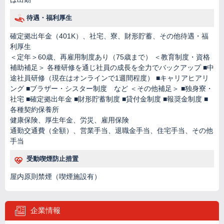
待遇・福利厚生
確定拠出年金（401K）、社宅、寮、財形貯蓄、その他待遇・福
利厚生
＜定年＞60歳、再雇用制度あり（75歳まで） ＜教育制度・資格
補助補足＞ 各種研修を通じ社員の成長を全力でバックアップ ■中
途社員研修（現在はオンラインで1週間程度） ■キャリアヒアリ
ング ■ブラザー・シスター制度 など ＜その他補足＞ ■独身寮・
社宅 ■確定拠出年金 ■財形貯蓄制度 ■貸付金制度 ■報奨金制度 ■
各種契約保養所
健康保険、厚生年金、労災、雇用保険
通勤交通費（全額）、営業手当、退職金手当、住宅手当、その他
手当
受動喫煙防止措置
屋内原則禁煙（喫煙施設有）
企業情報