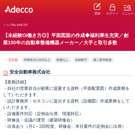
登録
ログイン
メニュー
ジョブNo.848750
【未経験O/働き方◎】平面図面の作成◆福利厚生充実／創
業100年の自動車整備機器メーカー／大手と取引多数
正社員
年間休日120日以上
転勤なし
未経験可
第二新卒歓迎
安全自動車株式会社
【業務詳細】
・自社の営業担当が顧客に提案する資料（平面配置図）作成業務を
していただきます。
・設計事務所・ゼネコンに提出する資料（設備図）作成業務をして
いただきます。
・設備案件対応（定例会出席、現場対応）
・研修会・会議の運営（建築研修会）
・出張あり（月1～2回程度、研修会、本社案件の定例会に出席）