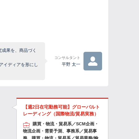
究成果を、商品づく
コンサルタント
平野 太一
、アイディアを形にし
【週2日在宅勤務可能】グローバルト
レーディング（国際物流/貿易実務）
購買・物流・貿易系／SCM企画・
物流企画・需要予測、事務系／貿易事
務、購買・物流・貿易系／貿易業務(輸