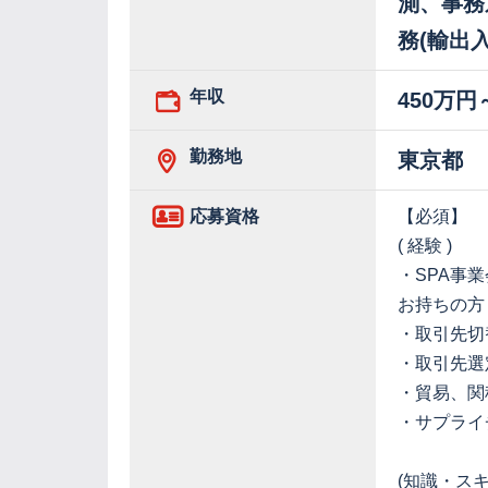
測、事務
務(輸出
年収
450万円
勤務地
東京都
応募資格
【必須】
( 経験 )
・SPA事
お持ちの方
・取引先切
・取引先選
・貿易、関
・サプライ
(知識・スキ