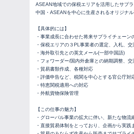
ASEAN地域での保税エリアを活用したサプ
中国・ASEANを中心に生産されるオリジナ
【具体的には】
・事業成長に合わせた将来サプライチェーン
・保税エリアの３PL事業者の選定、入札、交
・海外取引先との英文メール(一部中国語)
・フォワーダー/国内外倉庫との納期調整、交
・貿易書類作成、各種対応
・評価申告など、税関を中心とする官公庁対
・特恵関税適用への対応
・外航貨物保険管理
【この仕事の魅力】
・グローバル事業の拡大に伴い、新たな物流
・直接貿易体制をとっており、企画から実践
・貿易のみならず生産から販売までサプライ