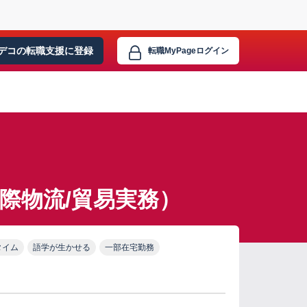
デコの転職支援に
登録
転職MyPage
ログイン
際物流/貿易実務）
タイム
語学が生かせる
一部在宅勤務