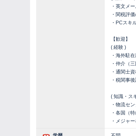
・英文メー
・関税評価
・PCスキル
【歓迎】
( 経験 )
・海外駐在
・仲介（三
・通関士資
・税関事後
( 知識・スキ
・物流セン
・各国（特
・メジャー
学歴
不問