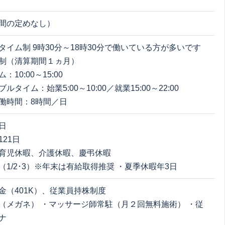
間の定めなし）
タイム制 9時30分～18時30分で働いている方が多いです
制（清算期間１ヵ月）
10:00～15:00
ルタイム：始業5:00～10:00／就業15:00～22:00
働時間：8時間／日
日
21日
育児休暇、介護休暇、慶弔休暇
（1/2･3）※年末は有給取得推奨 ・夏季休暇年3日
金（401K）、従業員持株制度
（メガネ） ・マッサージ師常駐（月２回無料施術） ・従
ナ