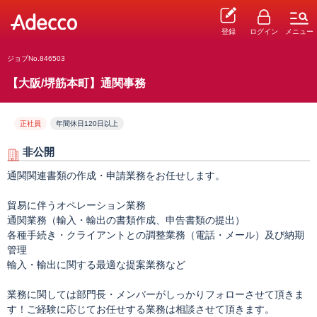
登録
ログイン
メニュー
ジョブNo.846503
【大阪/堺筋本町】通関事務
正社員
年間休日120日以上
非公開
通関関連書類の作成・申請業務をお任せします。
貿易に伴うオペレーション業務
通関業務（輸入・輸出の書類作成、申告書類の提出）
各種手続き・クライアントとの調整業務（電話・メール）及び納期
管理
輸入・輸出に関する最適な提案業務など
業務に関しては部門長・メンバーがしっかりフォローさせて頂きま
す！ご経験に応じてお任せする業務は相談させて頂きます。