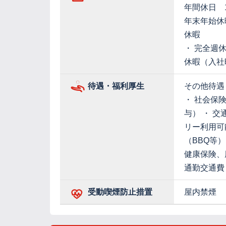
年間休日 1
年末年始休
休暇
・ 完全週休
休暇（入社
待遇・福利厚生
その他待遇
・ 社会保険
与） ・ 交
リー利用可
（BBQ等）
健康保険、
通勤交通費
受動喫煙防止措置
屋内禁煙