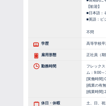
■長期的に
【歓迎】
■日本語：
■英語：ビ
不問
学歴
高等学校卒
雇用形態
正社員（期
勤務時間
フレックス
ム：9:00～
[実働時間] 0
[残業の有無
[残業時間]
休日・休暇
土、日、祝