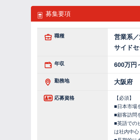
募集要項
職種
営業系／
サイドセ
年収
600万円
勤務地
大阪府
応募資格
【必須】
■日本市場
■顧客訪問
■英語での
は社内中心